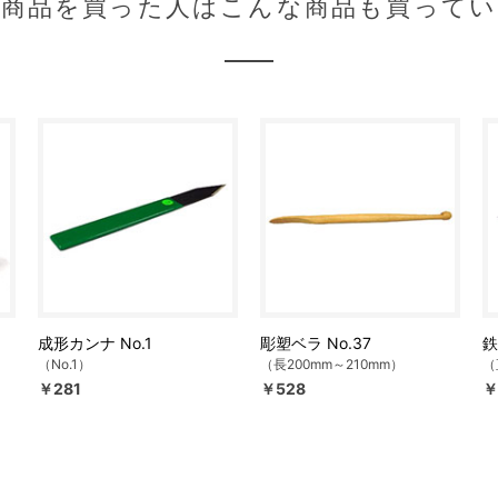
の商品を買った人はこんな商品も買ってい
成形カンナ No.1
彫塑ベラ No.37
鉄
（No.1）
（長200mm～210mm）
（
￥281
￥528
￥