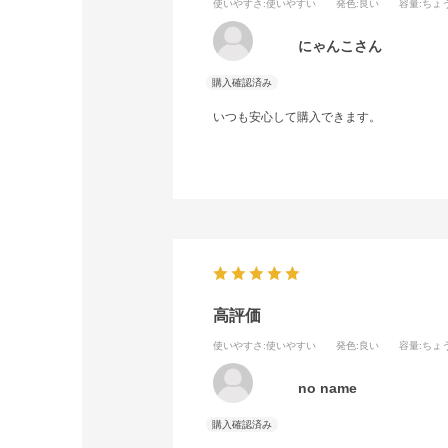
使いやすさ
:使いやすい
発色
:良い
容量
:ちょ
にゃんこさん
いつも安心して購入できます。
高評価
使いやすさ
:使いやすい
発色
:良い
容量
:ちょ
no name