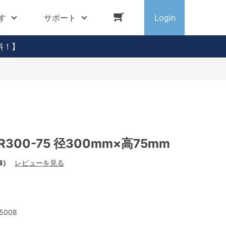
す
サポート
Login
料！】
300-75 径300mm×高75mm
3）
レビューを見る
5008