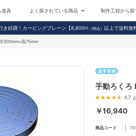
る道具
よく探されている商品
制作工程から探
行き好調！カービングプレーン
【8,800
以上で送料無
円（税込）
 径300mm×高75mm
手動ろくろ R
4.7
（
￥16,940
商品コード
70