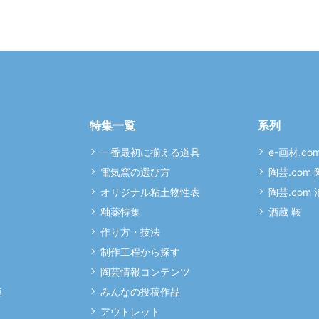
特集一覧
系列
一番最初に揃える道具
e-画材.co
電気窯の選び方
陶芸.com
オリジナル粘土物性表
陶芸.com
釉薬特集
酒蔵 鞍
作り方・技法
制作工程から探す
陶芸情報コンテンツ
連
みんなの投稿作品
アウトレット