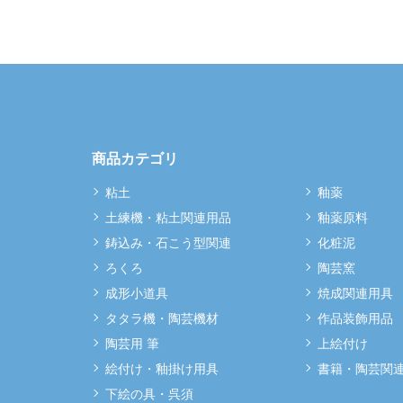
商品カテゴリ
粘土
釉薬
土練機・粘土関連用品
釉薬原料
鋳込み・石こう型関連
化粧泥
ろくろ
陶芸窯
成形小道具
焼成関連用具
タタラ機・陶芸機材
作品装飾用品
陶芸用 筆
上絵付け
絵付け・釉掛け用具
書籍・陶芸関
下絵の具・呉須