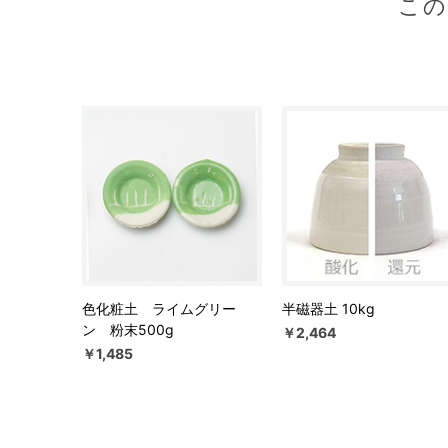
こ
色化粧土 ライムグリー
半磁器土 10kg
ン 粉末500g
￥2,464
￥1,485