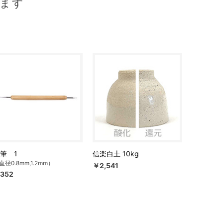
ます
筆 1
信楽白土 10kg
直径0.8mm,1.2mm）
￥2,541
352