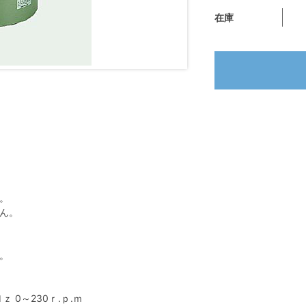
在庫
。
ん。
。
ｚ 0～230ｒ.ｐ.ｍ