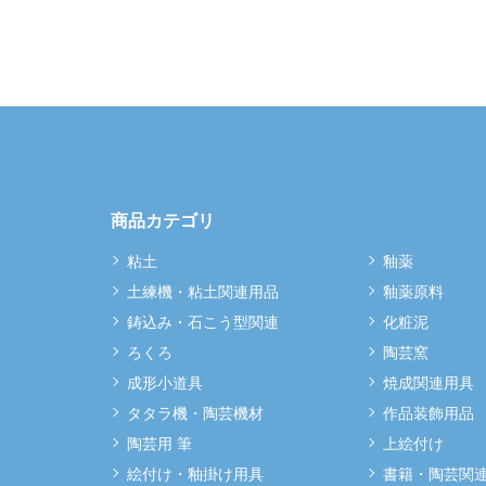
商品カテゴリ
粘土
釉薬
土練機・粘土関連用品
釉薬原料
鋳込み・石こう型関連
化粧泥
ろくろ
陶芸窯
成形小道具
焼成関連用具
タタラ機・陶芸機材
作品装飾用品
陶芸用 筆
上絵付け
絵付け・釉掛け用具
書籍・陶芸関