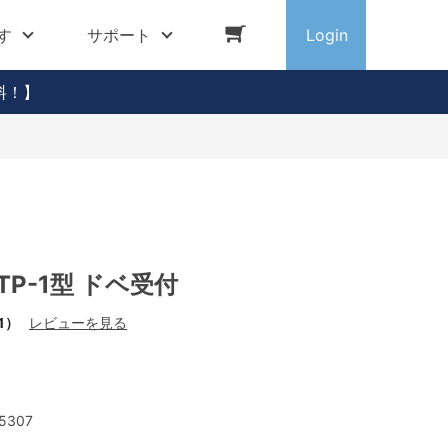
す
サポート
Login
料！】
TP-1型 ドベ受付
1）
レビューを見る
5307