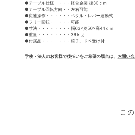
●テーブル仕様・・・・軽合金製 径30ｃｍ
●テーブル回転方向・・左右可能
●変速操作・・・・・・ペタル・レバー連動式
●フリー回転・・・・・可能
●寸法・・・・・・・・幅63×奥50×高44ｃｍ
●重量・・・・・・・・36ｋｇ
●付属品・・・・・・・椅子、ドベ受け付
学校・法人のお客様で後払いをご希望の場合は、
お問い合
こ