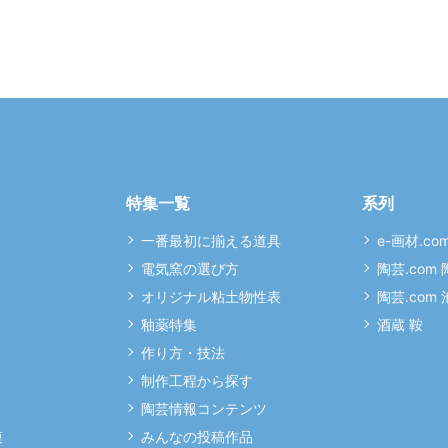
特集一覧
系列
一番最初に揃える道具
e-画材.co
電気窯の選び方
陶芸.com
オリジナル粘土物性表
陶芸.com
釉薬特集
酒蔵 鞍
作り方・技法
制作工程から探す
陶芸情報コンテンツ
連
みんなの投稿作品