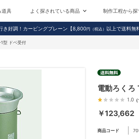
る道具
よく探されている商品
制作工程から探
行き好調！カービングプレーン
【8,800
以上で送料無
円（税込）
-1型 ドベ受付
電動ろくろ 
1.0
（
￥123,662
商品コード
70