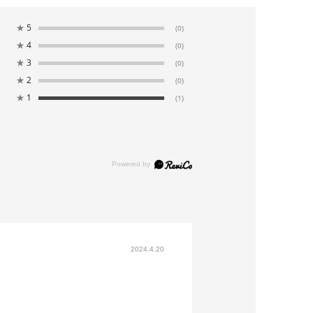
★
5
(0)
★
4
(0)
★
3
(0)
★
2
(0)
★
1
(1)
2024.4.20