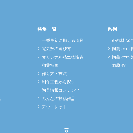
特集一覧
系列
一番最初に揃える道具
e-画材.co
電気窯の選び方
陶芸.com
オリジナル粘土物性表
陶芸.com
釉薬特集
酒蔵 鞍
作り方・技法
制作工程から探す
陶芸情報コンテンツ
連
みんなの投稿作品
アウトレット
Instagram