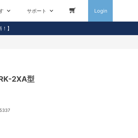
す
サポート
Login
料！】
K-2XA型
5337