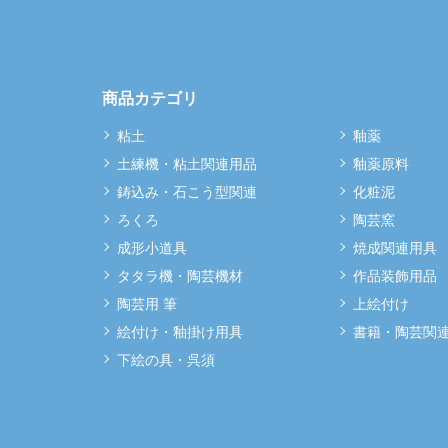
商品カテゴリ
粘土
釉薬
土練機・粘土関連用品
釉薬原料
鋳込み・石こう型関連
化粧泥
ろくろ
陶芸窯
成形小道具
焼成関連用具
タタラ機・陶芸機材
作品装飾用品
陶芸用 筆
上絵付け
絵付け・釉掛け用具
書籍・陶芸関
下絵の具・呉須