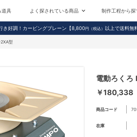
る道具
よく探されている商品
制作工程から探
行き好調！カービングプレーン
【8,800
以上で送料無
円（税込）
-2XA型
電動ろくろ R
￥180,338
商品コード
70
在庫