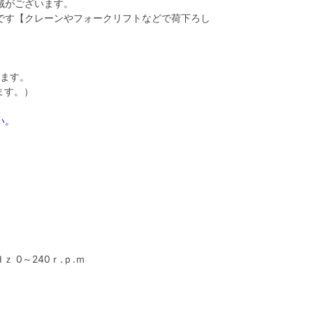
域がございます。
です【クレーンやフォークリフトなどで荷下ろし
ります。
ます。）
い。
ｚ 0～240ｒ.ｐ.ｍ