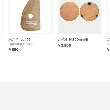
木ごて No.116
カメ板 径300mm用
ゴ
（幅53×長110mm）
（
￥3,806
￥550
￥