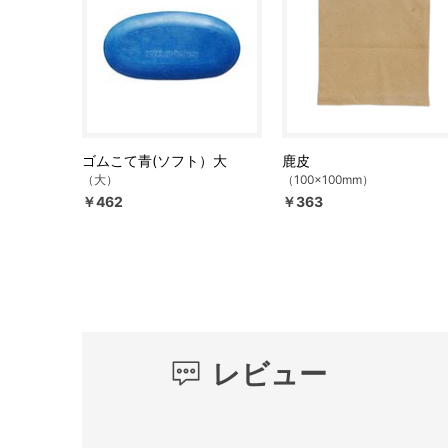
ゴムこて青(ソフト）大
鹿皮
（大）
（100×100mm）
￥462
￥363
レビュー