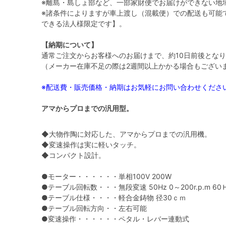
※離島・島しょ部など、一部家財便でお届けができない地
※諸条件によりますが車上渡し（混載便）での配送も可能
できる法人様限定です】。
【納期について】
通常ご注文からお客様へのお届けまで、約10日前後とな
（メーカー在庫不足の際は2週間以上かかる場合もござい
※配送費・販売価格・納期はお気軽にお問い合わせくださ
アマからプロまでの汎用型。
◆大物作陶に対応した、アマからプロまでの汎用機。
◆変速操作は実に軽いタッチ。
◆コンパクト設計。
●モーター・・・・・・単相100V 200W
●テーブル回転数・・・無段変速 50Hz 0～200r.p.m 60Ｈ
●テーブル仕様・・・・軽合金鋳物 径30ｃｍ
●テーブル回転方向・・左右可能
●変速操作・・・・・・ペタル・レバー連動式