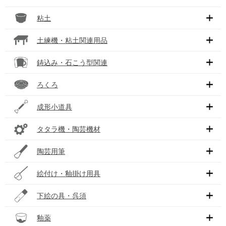
粘土
土練機・粘土関連用品
鋳込み・石こう型関連
ろくろ
成形小道具
タタラ機・陶芸機材
陶芸用筆
絵付け・釉掛け用具
下絵の具・呉須
釉薬