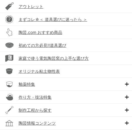
アウトレット
まずコレ☆＜ 道具選びに迷ったら ＞
陶芸.com おすすめ商品
初めての方必見!!道具選び
家庭で使う電気陶芸窯の上手な選び方
オリジナル粘土物性表
釉薬特集
作り方・技法特集
制作工程から探す
陶芸情報コンテンツ