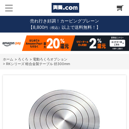
売れ行き好調！カービングプレーン
【8,800
以上で送料無料！】
円（税込）
ホーム
>
ろくろ
>
電動ろくろオプション
>
RKシリーズ 軽合金製テーブル 径300mm