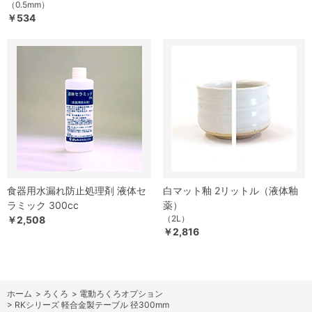
（0.5mm）
￥534
食器用水漏れ防止処理剤 液体セ
白マット釉 2リットル（液体釉
ラミック 300cc
薬）
（2L）
￥2,508
￥2,816
ホーム
>
ろくろ
>
電動ろくろオプション
>
RKシリーズ 軽合金製テーブル 径300mm