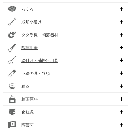
ろくろ
成形小道具
タタラ機・陶芸機材
陶芸用筆
絵付け・釉掛け用具
下絵の具・呉須
釉薬
釉薬原料
化粧泥
陶芸窯