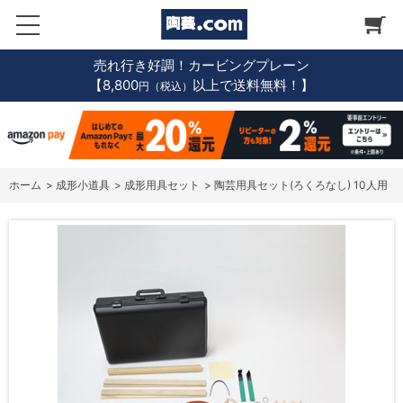
売れ行き好調！カービングプレーン
【8,800
以上で送料無料！】
円（税込）
ホーム
>
成形小道具
>
成形用具セット
>
陶芸用具セット(ろくろなし) 10人用