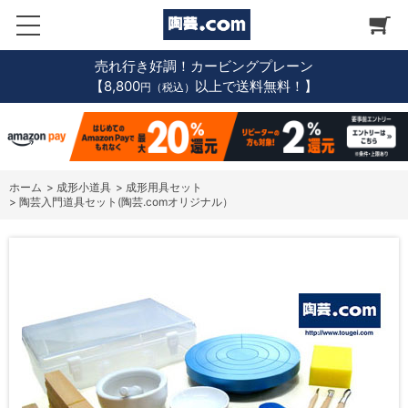
売れ行き好調！カービングプレーン
【8,800
以上で送料無料！】
円（税込）
ホーム
>
成形小道具
>
成形用具セット
>
陶芸入門道具セット(陶芸.comオリジナル）