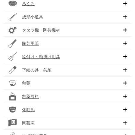
ろくろ
成形小道具
タタラ機・陶芸機材
陶芸用筆
絵付け・釉掛け用具
下絵の具・呉須
釉薬
釉薬原料
化粧泥
陶芸窯