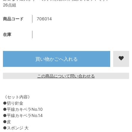
26点組
商品コード
706014
在庫
この商品について問い合わせる
《セット内容》
●切り針金
●平線カキベラNo.10
●平線カキベラNo.14
●皮
●スポンジ 大