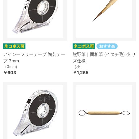
アイシーフリーテープ 陶芸テー
熊野筆｜面相筆 (イタチ毛) 小 サ
プ 3mm
ズ仕様
（3mm）
（小）
￥603
￥1,265