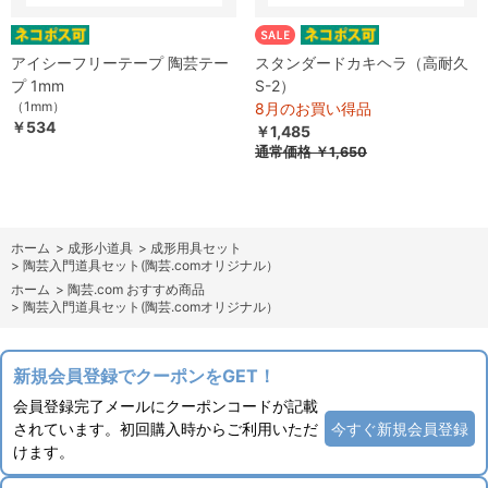
アイシーフリーテープ 陶芸テー
スタンダードカキヘラ（高耐久
プ 1mm
S-2）
（1mm）
8月のお買い得品
￥534
￥1,485
通常価格
￥1,650
ホーム
>
成形小道具
>
成形用具セット
>
陶芸入門道具セット(陶芸.comオリジナル）
ホーム
>
陶芸.com おすすめ商品
>
陶芸入門道具セット(陶芸.comオリジナル）
新規会員登録でクーポンをGET！
会員登録完了メールにクーポンコードが記載
されています。初回購入時からご利用いただ
今すぐ新規会員登録
けます。