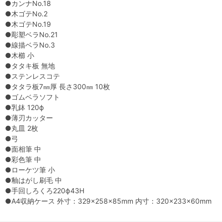
●カンナNo.18
●木ゴテNo.2
●木ゴテNo.19
●彫塑ベラNo.21
●線描ベラNo.3
●木櫛 小
●タタキ板 無地
●ステンレスコテ
●タタラ板7㎜厚 長さ300㎜ 10枚
●ゴムベラソフト
●乳鉢 120ф
●薄刃カッター
●丸皿 2枚
●弓
●面相筆 中
●彩色筆 中
●ローケツ筆 小
●釉はがし刷毛 中
●手回しろくろ220ф43H
●A4収納ケース 外寸：329×258×85mm 内寸：320×233×60mm