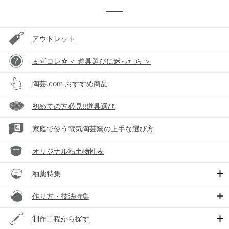
アウトレット
まずコレ☆＜ 道具選びに迷ったら ＞
陶芸.com おすすめ商品
初めての方必見!!道具選び
家庭で使う電気陶芸窯の上手な選び方
オリジナル粘土物性表
釉薬特集
作り方・技法特集
制作工程から探す