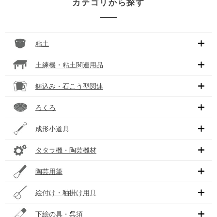
カテゴリから探す
粘土
土練機・粘土関連用品
鋳込み・石こう型関連
ろくろ
成形小道具
タタラ機・陶芸機材
陶芸用筆
絵付け・釉掛け用具
下絵の具・呉須