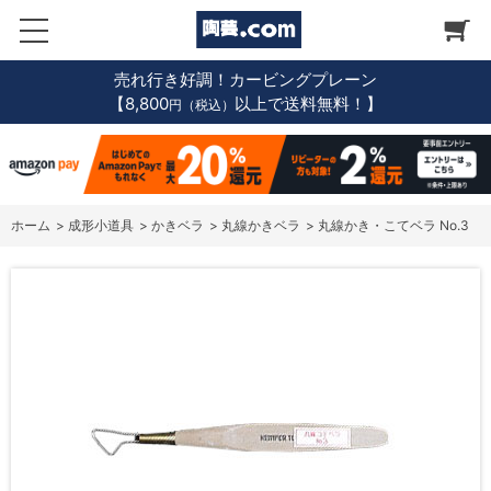
売れ行き好調！カービングプレーン
【8,800
以上で送料無料！】
円（税込）
ホーム
>
成形小道具
>
かきベラ
>
丸線かきベラ
>
丸線かき・こてベラ No.3