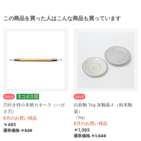
この商品を買った人はこんな商品も買っています
刃付き特小木柄カキヘラ（ハガ
白萩釉 1kg 灰釉薬Ａ（粉末釉
ネ刃）
薬）
（1kg）
8月のお買い得品
8月のお買い得品
￥485
￥1,393
通常価格
￥539
通常価格
￥1,548