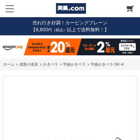
売れ行き好調！カービングプレーン
【8,800
以上で送料無料！】
円（税込）
ホーム
>
成形小道具
>
かきベラ
>
平線かきベラ
>
平線かきベラ GR-4