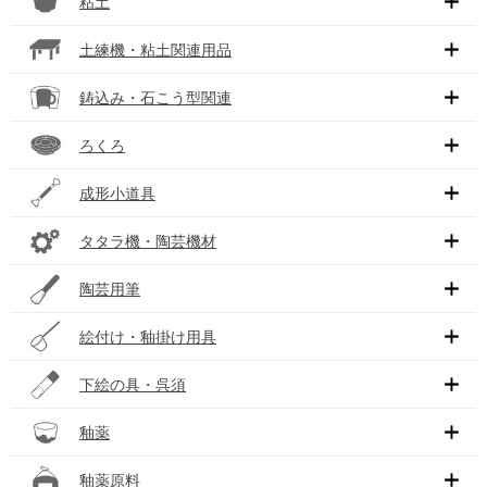
粘土
土練機・粘土関連用品
鋳込み・石こう型関連
ろくろ
成形小道具
タタラ機・陶芸機材
陶芸用筆
絵付け・釉掛け用具
下絵の具・呉須
釉薬
釉薬原料