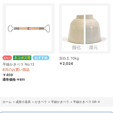
京白土 10kg
￥2,024
平線かきベラ No.13
8月のお買い得品
￥459
通常価格
￥511
ホーム
>
成形小道具
>
かきベラ
>
平線かきベラ
>
平線かきベラ GR-4