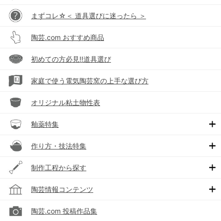
まずコレ☆＜ 道具選びに迷ったら ＞
陶芸.com おすすめ商品
初めての方必見!!道具選び
家庭で使う電気陶芸窯の上手な選び方
オリジナル粘土物性表
釉薬特集
作り方・技法特集
制作工程から探す
陶芸情報コンテンツ
陶芸.com 投稿作品集