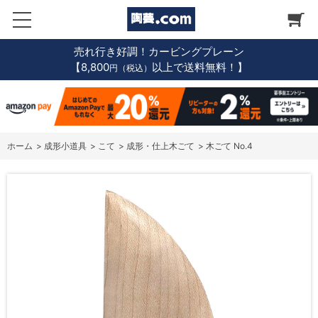
売れ行き好調！カービングプレーン
【8,800
以上で送料無料！】
円（税込）
ホーム
>
成形小道具
>
こて
>
成形・仕上木ごて
>
木ごて No.4