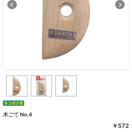
木ごて No.4
￥572