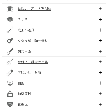
鋳込み・石こう型関連
ろくろ
成形小道具
タタラ機・陶芸機材
陶芸用筆
絵付け・釉掛け用具
下絵の具・呉須
釉薬
釉薬原料
化粧泥