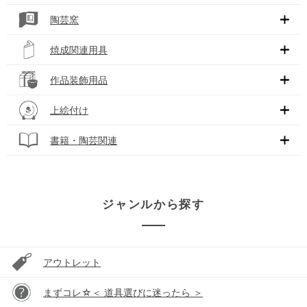
陶芸窯
焼成関連用具
作品装飾用品
上絵付け
書籍・陶芸関連
ジャンルから探す
アウトレット
まずコレ☆＜ 道具選びに迷ったら ＞