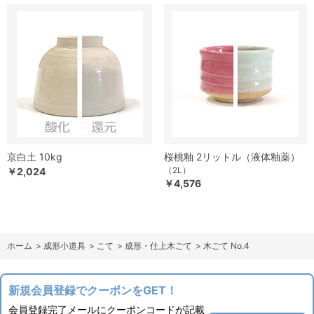
京白土 10kg
桜桃釉 2リットル（液体釉薬）
（2L）
￥2,024
￥4,576
ホーム
>
成形小道具
>
こて
>
成形・仕上木ごて
>
木ごて No.4
新規会員登録でクーポンをGET！
会員登録完了メールにクーポンコードが記載