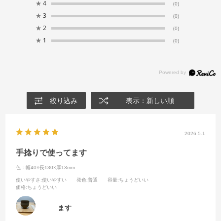
★
4
(0)
★
3
(0)
★
2
(0)
★
1
(0)
絞り込み
表示：新しい順
2026.5.1
手捻りで使ってます
色：幅40×長130×厚13mm
使いやすさ
:使いやすい
発色
:普通
容量
:ちょうどいい
価格
:ちょうどいい
ます