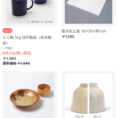
吸水粘土板 30×30×厚1cm
￥1,185
ルリ釉 1kg 現代釉薬（粉末釉
薬）
（1kg）
8月のお買い得品
￥1,393
通常価格
￥1,548