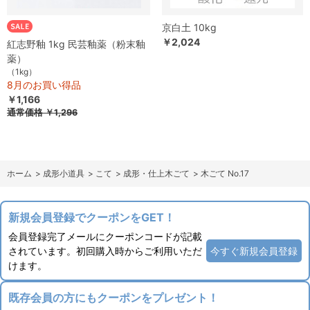
京白土 10kg
￥2,024
紅志野釉 1kg 民芸釉薬（粉末釉
薬）
（1kg）
8月のお買い得品
￥1,166
通常価格
￥1,296
ホーム
>
成形小道具
>
こて
>
成形・仕上木ごて
>
木ごて No.17
新規会員登録でクーポンをGET！
会員登録完了メールにクーポンコードが記載
されています。初回購入時からご利用いただ
今すぐ新規会員登録
けます。
既存会員の方にもクーポンをプレゼント！