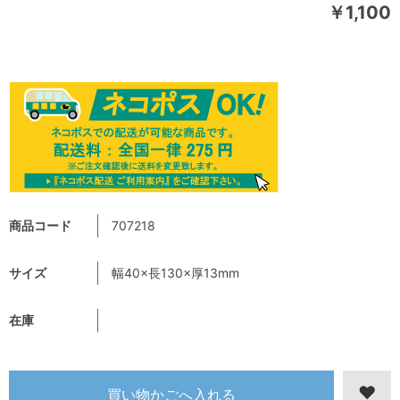
￥1,100
商品コード
707218
サイズ
幅40×長130×厚13mm
在庫