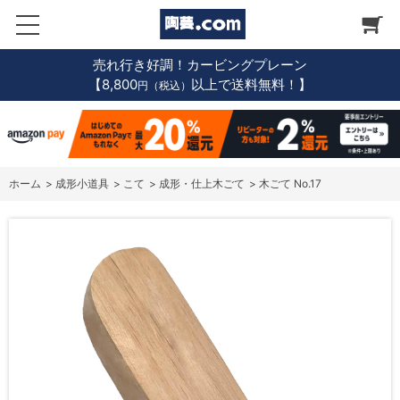
売れ行き好調！カービングプレーン
【8,800
以上で送料無料！】
円（税込）
ホーム
>
成形小道具
>
こて
>
成形・仕上木ごて
>
木ごて No.17