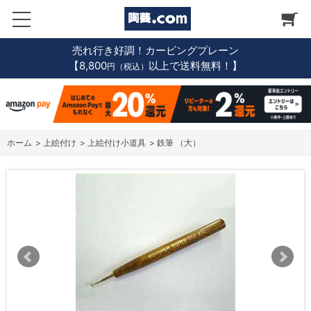
売れ行き好調！カービングプレーン
【8,800
以上で送料無料！】
円（税込）
ホーム
>
上絵付け
>
上絵付け小道具
>
鉄筆 （大）