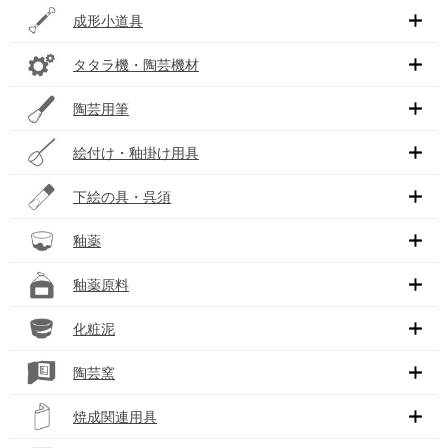
成形小道具
タタラ機・陶芸機材
陶芸用筆
絵付け・釉掛け用具
下絵の具・呉須
釉薬
釉薬原料
化粧泥
陶芸窯
焼成関連用具