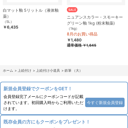
白マット釉 5リットル（液体釉
薬）
ニュアンスカラー・スモーキー
（5L）
グリーン釉 1kg (粉末釉薬)
￥6,435
（1kg）
8月のお買い得品
￥1,480
通常価格
￥1,645
ホーム
>
上絵付け
>
上絵付け小道具
>
鉄筆 （大）
新規会員登録でクーポンをGET！
会員登録完了メールにクーポンコードが記載
されています。初回購入時からご利用いただ
今すぐ新規会員登録
けます。
既存会員の方にもクーポンをプレゼント！