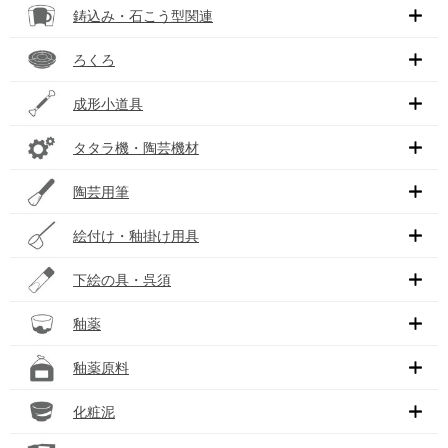
鋳込み・石こう型関連
ろくろ
成形小道具
タタラ機・陶芸機材
陶芸用筆
絵付け・釉掛け用具
下絵の具・呉須
釉薬
釉薬原料
化粧泥