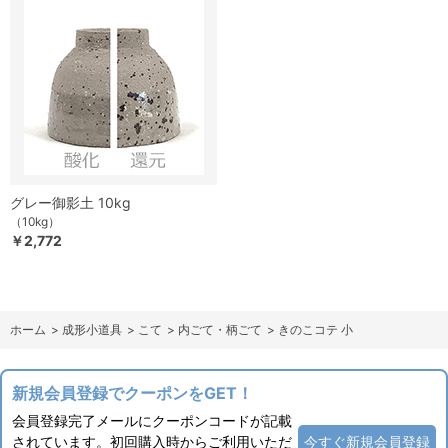
グレー御影土 10kg
（10kg）
￥2,772
ホーム
>
成形小道具
>
こて
>
内ごて・柄ごて
>
きのこコテ 小
新規会員登録でクーポンをGET！
会員登録完了メールにクーポンコードが記載
されています。初回購入時からご利用いただ
今すぐ新規会員登録