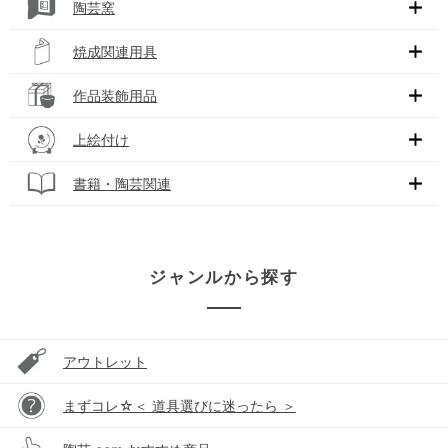
陶芸窯
焼成関連用具
作品装飾用品
上絵付け
書籍・陶芸関連
ジャンルから探す
アウトレット
まずコレ☆＜ 道具選びに迷ったら ＞