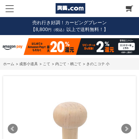
売れ行き好調！カービングプレーン
【8,800
以上で送料無料！】
円（税込）
ホーム
>
成形小道具
>
こて
>
内ごて・柄ごて
>
きのこコテ 小