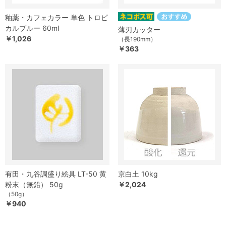
釉薬・カフェカラー 単色 トロピ
カルブルー 60ml
薄刃カッター
￥1,026
（長190mm）
￥363
有田・九谷調盛り絵具 LT-50 黄
京白土 10kg
粉末（無鉛） 50g
￥2,024
（50g）
￥940