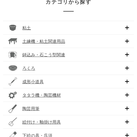
カテゴリから探す
粘土
土練機・粘土関連用品
鋳込み・石こう型関連
ろくろ
成形小道具
タタラ機・陶芸機材
陶芸用筆
絵付け・釉掛け用具
下絵の具・呉須