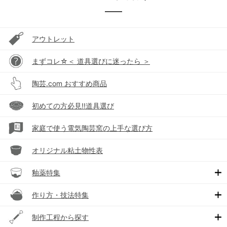
アウトレット
まずコレ☆＜ 道具選びに迷ったら ＞
陶芸.com おすすめ商品
初めての方必見!!道具選び
家庭で使う電気陶芸窯の上手な選び方
オリジナル粘土物性表
釉薬特集
作り方・技法特集
制作工程から探す