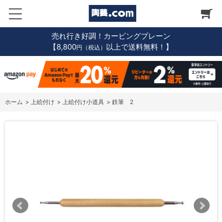
売れ行き好調！カービングプレーン
【8,800
以上で送料無料！】
円（税込）
ホーム
>
上絵付け
>
上絵付け小道具
>
鉄筆 2