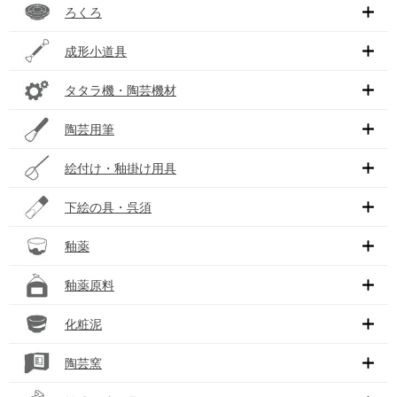
ろくろ
成形小道具
タタラ機・陶芸機材
陶芸用筆
絵付け・釉掛け用具
下絵の具・呉須
釉薬
釉薬原料
化粧泥
陶芸窯