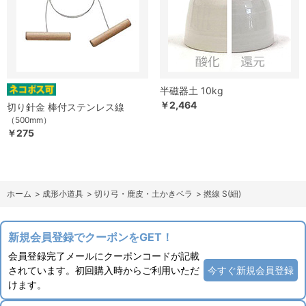
半磁器土 10kg
￥2,464
切り針金 棒付ステンレス線
（500mm）
￥275
ホーム
>
成形小道具
>
切り弓・鹿皮・土かきベラ
>
撚線 S(細)
新規会員登録でクーポンをGET！
会員登録完了メールにクーポンコードが記載
されています。初回購入時からご利用いただ
今すぐ新規会員登録
けます。