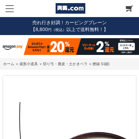
売れ行き好調！カービングプレーン
【8,800
以上で送料無料！】
円（税込）
ホーム
>
成形小道具
>
切り弓・鹿皮・土かきベラ
>
撚線 S(細)