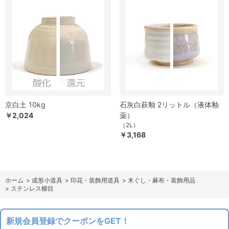
京白土 10kg
石灰白萩釉 2リットル（液体釉
￥2,024
薬）
（2L）
￥3,168
ホーム
>
成形小道具
>
印花・装飾用道具
>
木ぐし・麻布・装飾用品
>
ステンレス櫛目
新規会員登録でクーポンをGET！