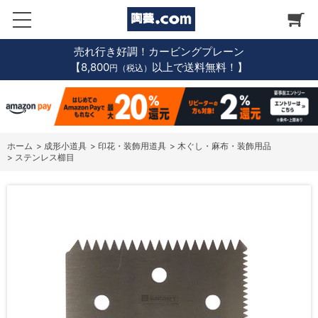
売れ行き好調！カービングプレーン
【8,800
以上で送料無料！】
円（税込）
ホーム
>
成形小道具
>
印花・装飾用道具
>
木ぐし・麻布・装飾用品
>
ステンレス櫛目