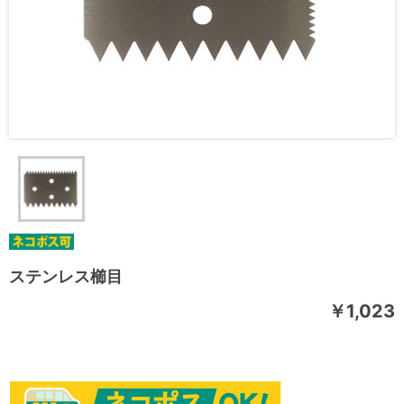
ステンレス櫛目
￥1,023