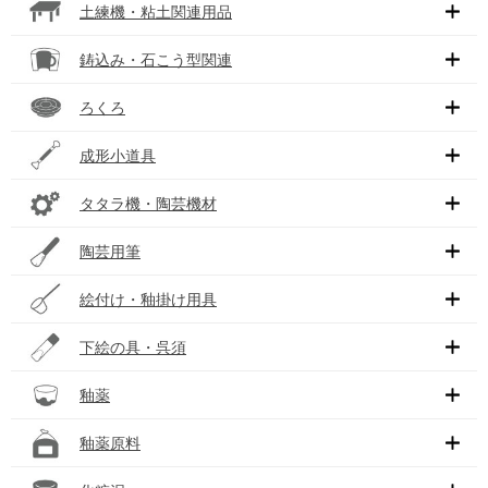
土練機・粘土関連用品
鋳込み・石こう型関連
ろくろ
成形小道具
タタラ機・陶芸機材
陶芸用筆
絵付け・釉掛け用具
下絵の具・呉須
釉薬
釉薬原料