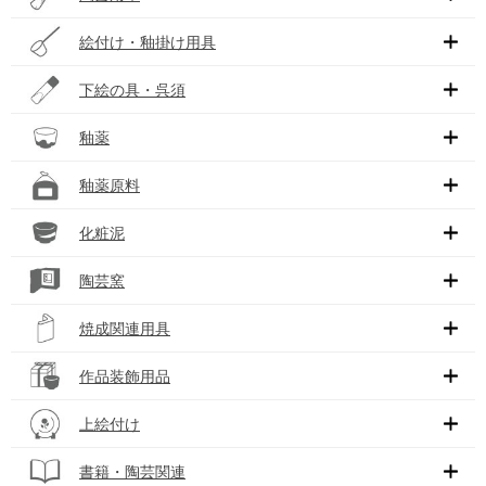
絵付け・釉掛け用具
下絵の具・呉須
釉薬
釉薬原料
化粧泥
陶芸窯
焼成関連用具
作品装飾用品
上絵付け
書籍・陶芸関連