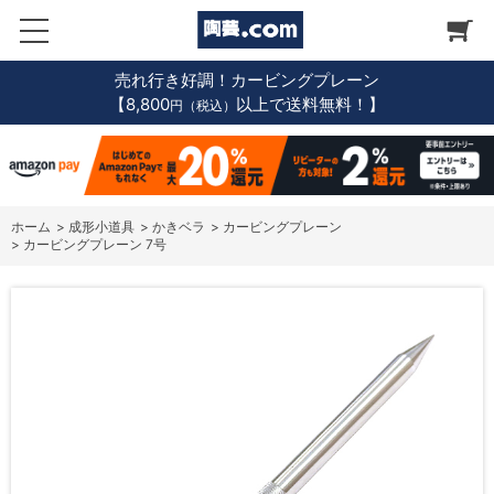
売れ行き好調！カービングプレーン
【8,800
以上で送料無料！】
円（税込）
ホーム
>
成形小道具
>
かきベラ
>
カービングプレーン
>
カービングプレーン 7号