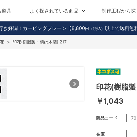
る道具
よく探されている商品
制作工程から探
行き好調！カービングプレーン
【8,800
以上で送料無
円（税込）
花
>
印花(樹脂製・柄は木製) 217
印花(樹脂製
￥1,043
商品コード
70
在庫