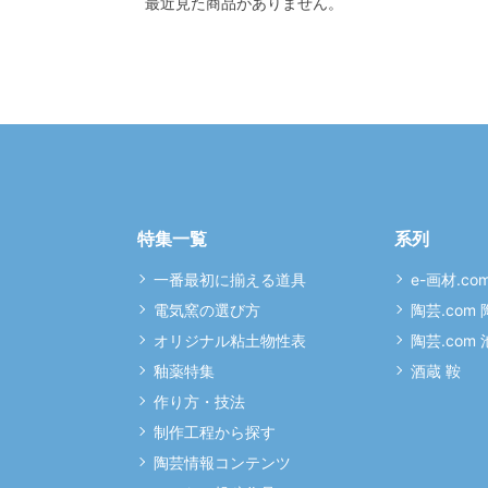
最近見た商品がありません。
特集一覧
系列
一番最初に揃える道具
e-画材.co
電気窯の選び方
陶芸.com
オリジナル粘土物性表
陶芸.com
釉薬特集
酒蔵 鞍
作り方・技法
制作工程から探す
陶芸情報コンテンツ