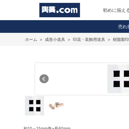
初めに揃え
売れ
ホーム
>
成形小道具
>
印花・装飾用道具
>
樹脂製印
約10～15mm角×長60mm