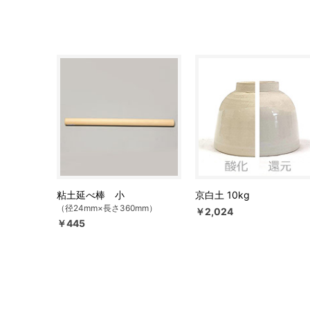
粘土延べ棒 小
京白土 10kg
（径24mm×長さ360mm）
￥2,024
￥445