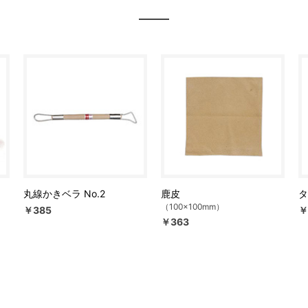
丸線かきベラ No.2
鹿皮
タ
（100×100mm）
￥385
￥
￥363