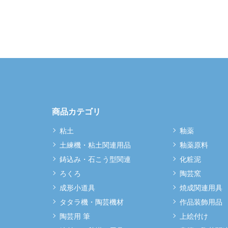
商品カテゴリ
粘土
釉薬
土練機・粘土関連用品
釉薬原料
鋳込み・石こう型関連
化粧泥
ろくろ
陶芸窯
成形小道具
焼成関連用具
タタラ機・陶芸機材
作品装飾用品
陶芸用 筆
上絵付け