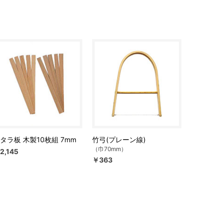
タラ板 木製10枚組 7mm
竹弓(プレーン線)
（巾70mm）
2,145
￥363