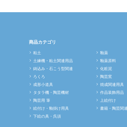
商品カテゴリ
粘土
釉薬
土練機・粘土関連用品
釉薬原料
鋳込み・石こう型関連
化粧泥
ろくろ
陶芸窯
成形小道具
焼成関連用具
タタラ機・陶芸機材
作品装飾用品
陶芸用 筆
上絵付け
絵付け・釉掛け用具
書籍・陶芸関
下絵の具・呉須