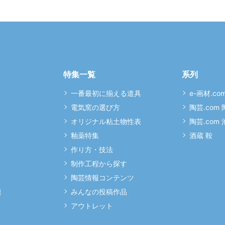
特集一覧
系列
一番最初に揃える道具
e-画材.co
電気窯の選び方
陶芸.com
オリジナル粘土物性表
陶芸.com
釉薬特集
酒蔵 鞍
作り方・技法
制作工程から探す
陶芸情報コンテンツ
連
みんなの投稿作品
アウトレット