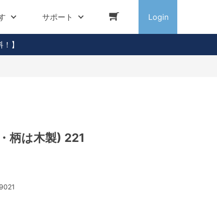
す
サポート
Login
料！】
・柄は木製) 221
9021