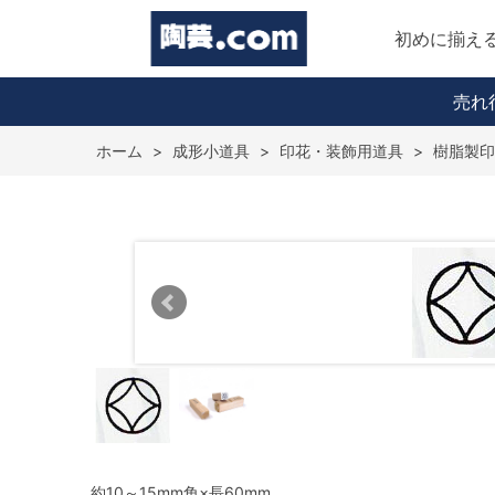
初めに揃え
売れ
ホーム
>
成形小道具
>
印花・装飾用道具
>
樹脂製印
約10～15mm角×長60mm