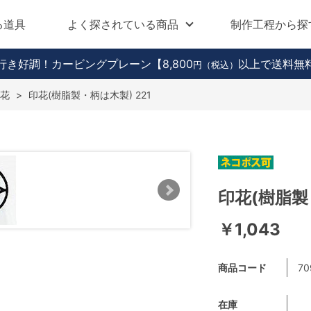
る道具
よく探されている商品
制作工程から探
行き好調！カービングプレーン
【8,800
以上で送料無
円（税込）
花
>
印花(樹脂製・柄は木製) 221
印花(樹脂製
￥1,043
商品コード
70
在庫