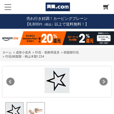
売れ行き好調！カービングプレーン
【8,800
以上で送料無料！】
円（税込）
ホーム
>
成形小道具
>
印花・装飾用道具
>
樹脂製印花
>
印花(樹脂製・柄は木製) 224