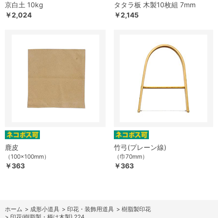
京白土 10kg
タタラ板 木製10枚組 7mm
￥2,024
￥2,145
鹿皮
竹弓(プレーン線)
（100×100mm）
（巾70mm）
￥363
￥363
ホーム
>
成形小道具
>
印花・装飾用道具
>
樹脂製印花
>
印花(樹脂製・柄は木製) 224