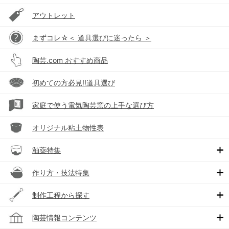
アウトレット
まずコレ☆＜ 道具選びに迷ったら ＞
陶芸.com おすすめ商品
初めての方必見!!道具選び
家庭で使う電気陶芸窯の上手な選び方
オリジナル粘土物性表
釉薬特集
作り方・技法特集
制作工程から探す
陶芸情報コンテンツ