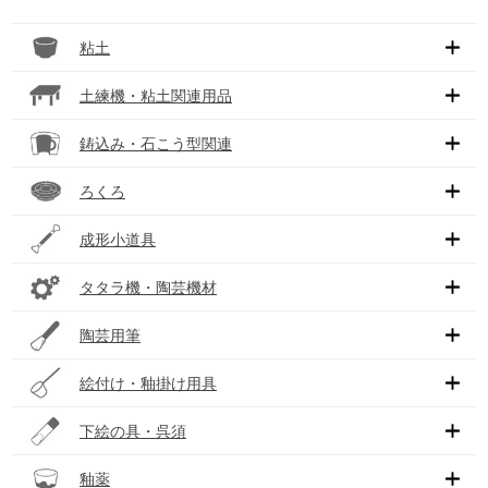
粘土
土練機・粘土関連用品
鋳込み・石こう型関連
ろくろ
成形小道具
タタラ機・陶芸機材
陶芸用筆
絵付け・釉掛け用具
下絵の具・呉須
釉薬