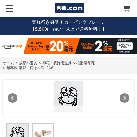
売れ行き好調！カービングプレーン
【8,800
以上で送料無料！】
円（税込）
ホーム
>
成形小道具
>
印花・装飾用道具
>
樹脂製印花
>
印花(樹脂製・柄は木製) 236