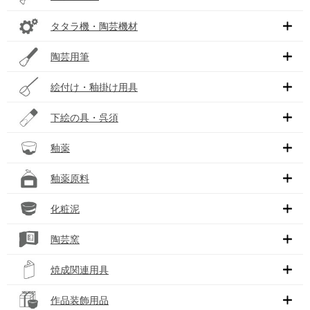
タタラ機・陶芸機材
陶芸用筆
絵付け・釉掛け用具
下絵の具・呉須
釉薬
釉薬原料
化粧泥
陶芸窯
焼成関連用具
作品装飾用品