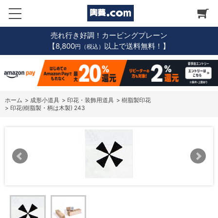
売れ行き好調！カービングプレーン
【8,800
以上で送料無料！】
円（税込）
ホーム
>
成形小道具
>
印花・装飾用道具
>
樹脂製印花
>
印花(樹脂製・柄は木製) 243