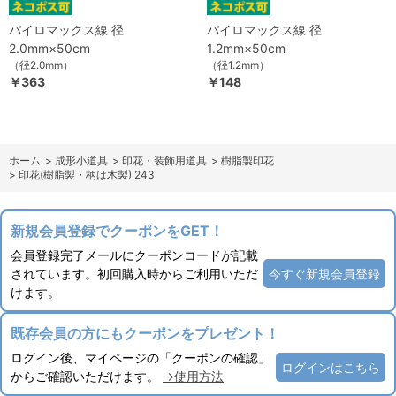
パイロマックス線 径
パイロマックス線 径
2.0mm×50cm
1.2mm×50cm
（径2.0mm）
（径1.2mm）
￥363
￥148
ホーム
>
成形小道具
>
印花・装飾用道具
>
樹脂製印花
>
印花(樹脂製・柄は木製) 243
新規会員登録でクーポンをGET！
会員登録完了メールにクーポンコードが記載
されています。初回購入時からご利用いただ
今すぐ新規会員登録
けます。
既存会員の方にもクーポンをプレゼント！
ログイン後、マイページの「クーポンの確認」
ログインはこちら
からご確認いただけます。
→使用方法