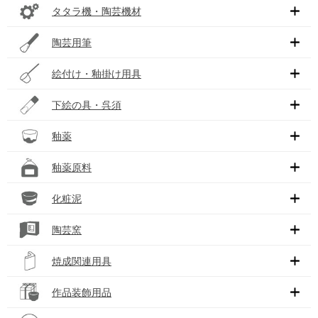
タタラ機・陶芸機材
陶芸用筆
絵付け・釉掛け用具
下絵の具・呉須
釉薬
釉薬原料
化粧泥
陶芸窯
焼成関連用具
作品装飾用品