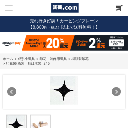
売れ行き好調！カービングプレーン
【8,800
以上で送料無料！】
円（税込）
ホーム
>
成形小道具
>
印花・装飾用道具
>
樹脂製印花
>
印花(樹脂製・柄は木製) 245