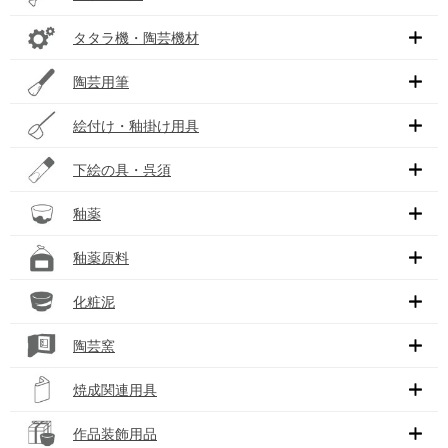
タタラ機・陶芸機材
陶芸用筆
絵付け・釉掛け用具
下絵の具・呉須
釉薬
釉薬原料
化粧泥
陶芸窯
焼成関連用具
作品装飾用品