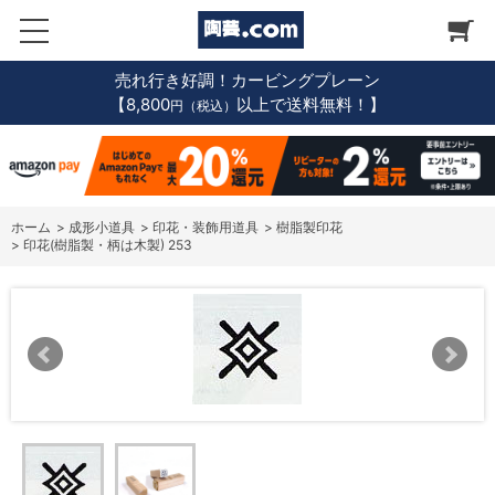
売れ行き好調！カービングプレーン
【8,800
以上で送料無料！】
円（税込）
ホーム
>
成形小道具
>
印花・装飾用道具
>
樹脂製印花
>
印花(樹脂製・柄は木製) 253