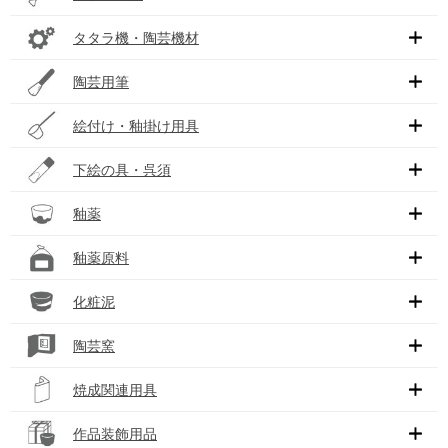
タタラ機・陶芸機材
陶芸用筆
絵付け・釉掛け用具
下絵の具・呉須
釉薬
釉薬原料
化粧泥
陶芸窯
焼成関連用具
作品装飾用品