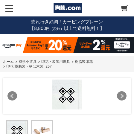
売れ行き好調！カービングプレーン
【8,800
以上で送料無料！】
円（税込）
ホーム
>
成形小道具
>
印花・装飾用道具
>
樹脂製印花
>
印花(樹脂製・柄は木製) 257