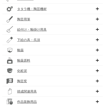
タタラ機・陶芸機材
陶芸用筆
絵付け・釉掛け用具
下絵の具・呉須
釉薬
釉薬原料
化粧泥
陶芸窯
焼成関連用具
作品装飾用品