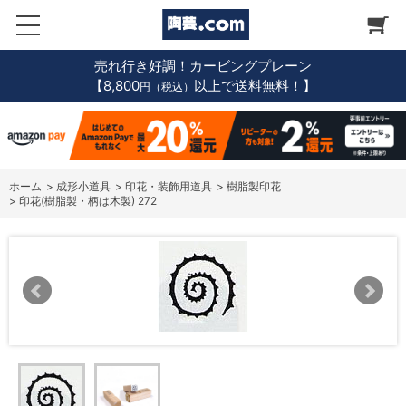
売れ行き好調！カービングプレーン
【8,800
以上で送料無料！】
円（税込）
ホーム
>
成形小道具
>
印花・装飾用道具
>
樹脂製印花
>
印花(樹脂製・柄は木製) 272