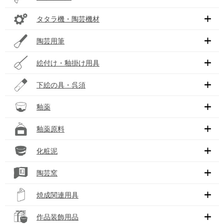
タタラ機・陶芸機材
陶芸用筆
絵付け・釉掛け用具
下絵の具・呉須
釉薬
釉薬原料
化粧泥
陶芸窯
焼成関連用具
作品装飾用品