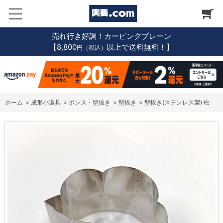
売れ行き好調！カービングプレーン
【8,800
以上で送料無料！】
円（税込）
ホーム
>
成形小道具
>
ポンス・型抜き
>
型抜き
>
型抜き(ステンレス製) 松