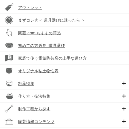
アウトレット
まずコレ☆＜ 道具選びに迷ったら ＞
陶芸.com おすすめ商品
初めての方必見!!道具選び
家庭で使う電気陶芸窯の上手な選び方
オリジナル粘土物性表
釉薬特集
作り方・技法特集
制作工程から探す
陶芸情報コンテンツ