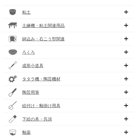
粘土
土練機・粘土関連用品
鋳込み・石こう型関連
ろくろ
成形小道具
タタラ機・陶芸機材
陶芸用筆
絵付け・釉掛け用具
下絵の具・呉須
釉薬