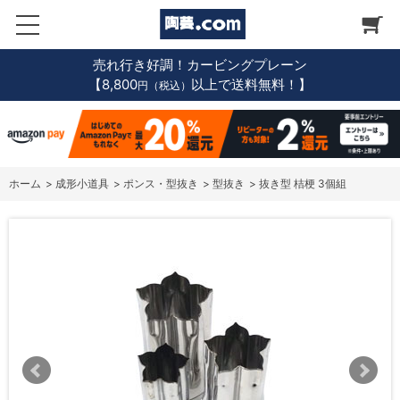
売れ行き好調！カービングプレーン
【8,800
以上で送料無料！】
円（税込）
ホーム
>
成形小道具
>
ポンス・型抜き
>
型抜き
>
抜き型 桔梗 3個組