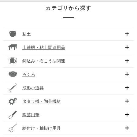
カテゴリから探す
粘土
土練機・粘土関連用品
鋳込み・石こう型関連
ろくろ
成形小道具
タタラ機・陶芸機材
陶芸用筆
絵付け・釉掛け用具