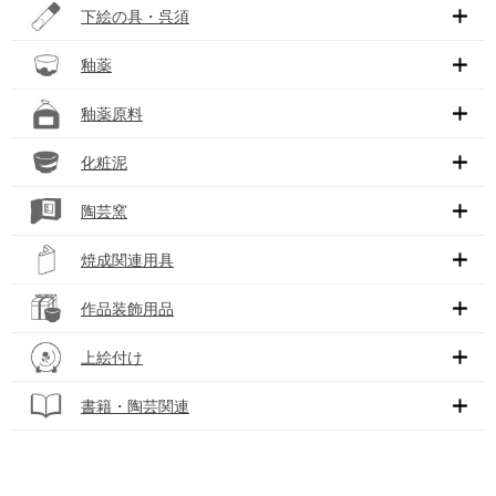
下絵の具・呉須
釉薬
釉薬原料
化粧泥
陶芸窯
焼成関連用具
作品装飾用品
上絵付け
書籍・陶芸関連