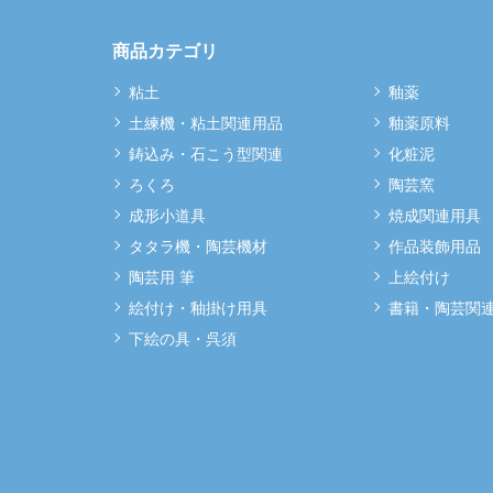
商品カテゴリ
粘土
釉薬
土練機・粘土関連用品
釉薬原料
鋳込み・石こう型関連
化粧泥
ろくろ
陶芸窯
成形小道具
焼成関連用具
タタラ機・陶芸機材
作品装飾用品
陶芸用 筆
上絵付け
絵付け・釉掛け用具
書籍・陶芸関
下絵の具・呉須