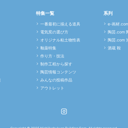
特集一覧
系列
一番最初に揃える道具
e-画材.co
電気窯の選び方
陶芸.com
オリジナル粘土物性表
陶芸.com
釉薬特集
酒蔵 鞍
作り方・技法
制作工程から探す
陶芸情報コンテンツ
連
みんなの投稿作品
アウトレット
Instagram