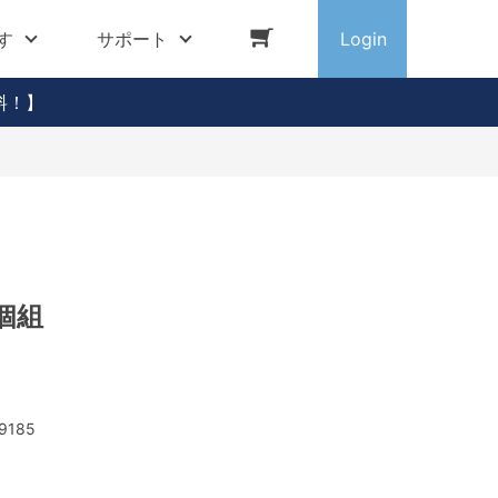
す
サポート
Login
料！】
3個組
9185