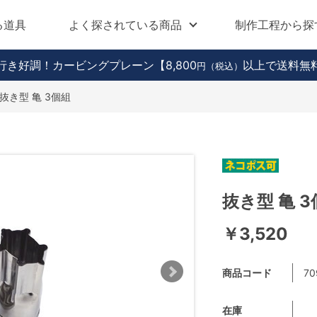
る道具
よく探されている商品
制作工程から探
行き好調！カービングプレーン
【8,800
以上で送料無
円（税込）
抜き型 亀 3個組
抜き型 亀 
￥3,520
商品コード
70
在庫