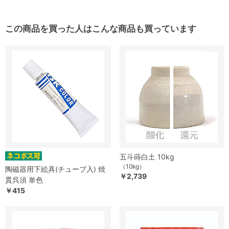
この商品を買った人はこんな商品も買っています
五斗蒔白土 10kg
（10kg）
陶磁器用下絵具(チューブ入) 焼
￥2,739
貫呉須 単色
￥415