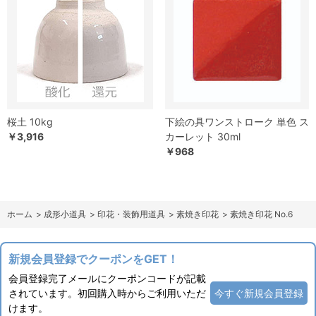
桜土 10kg
下絵の具ワンストローク 単色 ス
￥3,916
カーレット 30ml
￥968
ホーム
>
成形小道具
>
印花・装飾用道具
>
素焼き印花
>
素焼き印花 No.6
新規会員登録でクーポンをGET！
会員登録完了メールにクーポンコードが記載
されています。初回購入時からご利用いただ
今すぐ新規会員登録
けます。