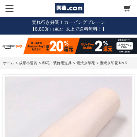
売れ行き好調！カービングプレーン
【8,800
以上で送料無料！】
円（税込）
ホーム
>
成形小道具
>
印花・装飾用道具
>
素焼き印花
>
素焼き印花 No.6