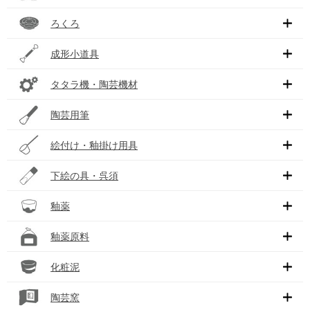
ろくろ
成形小道具
タタラ機・陶芸機材
陶芸用筆
絵付け・釉掛け用具
下絵の具・呉須
釉薬
釉薬原料
化粧泥
陶芸窯