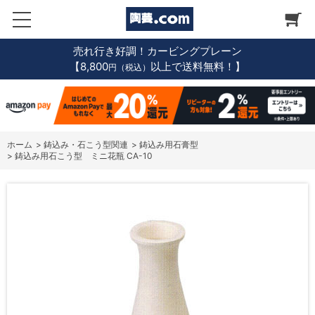
売れ行き好調！カービングプレーン
【8,800
以上で送料無料！】
円（税込）
ホーム
>
鋳込み・石こう型関連
>
鋳込み用石膏型
>
鋳込み用石こう型 ミニ花瓶 CA-10