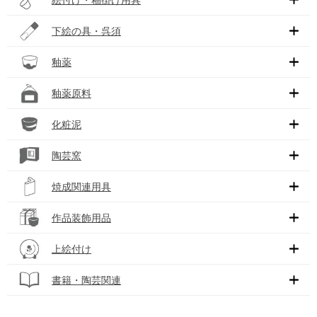
下絵の具・呉須
釉薬
釉薬原料
化粧泥
陶芸窯
焼成関連用具
作品装飾用品
上絵付け
書籍・陶芸関連