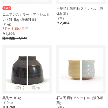
半艶消し透明釉 2リットル（液
体釉薬）
ニュアンスカラー・アッシュミ
（2L）
ント釉 1kg (粉末釉薬)
￥2,464
（1kg）
8月のお買い得品
￥1,393
通常価格
￥1,548
黒陶土 10kg
石灰透明釉 5リットル（液体釉
（10kg）
薬）
￥3,740
（5L）