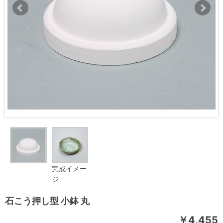
完成イメー
ジ
石こう押し型 小鉢 丸
￥4,455