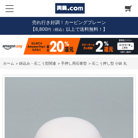
売れ行き好調！カービングプレーン
【8,800
以上で送料無料！】
円（税込）
ホーム
>
鋳込み・石こう型関連
>
手押し用石膏型
>
石こう押し型 小鉢 丸