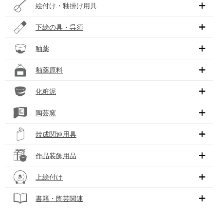
絵付け・釉掛け用具
下絵の具・呉須
釉薬
釉薬原料
化粧泥
陶芸窯
焼成関連用具
作品装飾用品
上絵付け
書籍・陶芸関連