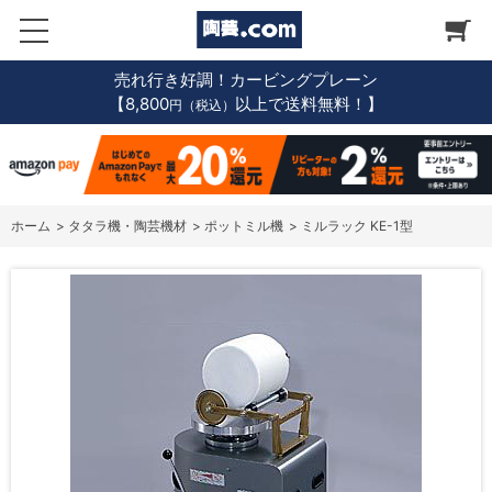
売れ行き好調！カービングプレーン
【8,800
以上で送料無料！】
円（税込）
ホーム
>
タタラ機・陶芸機材
>
ポットミル機
>
ミルラック KE-1型