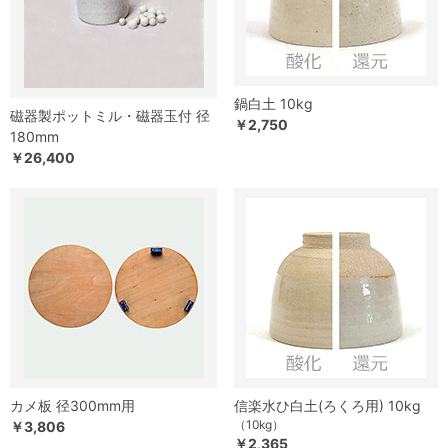
鍋白土 10kg
磁器製ポットミル・磁器玉付 径
￥2,750
180mm
￥26,400
カメ板 径300mm用
信楽水ひ白土(ろくろ用) 10kg
（10kg）
￥3,806
￥2,365