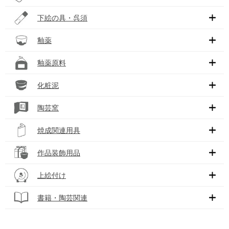
下絵の具・呉須
釉薬
釉薬原料
化粧泥
陶芸窯
焼成関連用具
作品装飾用品
上絵付け
書籍・陶芸関連