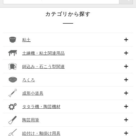
カテゴリから探す
粘土
土練機・粘土関連用品
鋳込み・石こう型関連
ろくろ
成形小道具
タタラ機・陶芸機材
陶芸用筆
絵付け・釉掛け用具