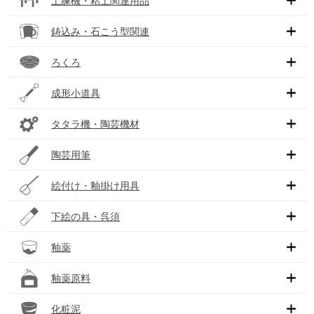
土練機・粘土関連用品
鋳込み・石こう型関連
ろくろ
成形小道具
タタラ機・陶芸機材
陶芸用筆
絵付け・釉掛け用具
下絵の具・呉須
釉薬
釉薬原料
化粧泥