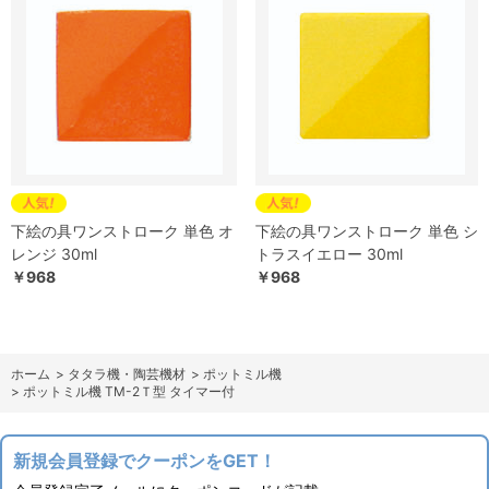
下絵の具ワンストローク 単色 オ
下絵の具ワンストローク 単色 シ
レンジ 30ml
トラスイエロー 30ml
￥968
￥968
ホーム
>
タタラ機・陶芸機材
>
ポットミル機
>
ポットミル機 TM-2Ｔ型 タイマー付
新規会員登録でクーポンをGET！