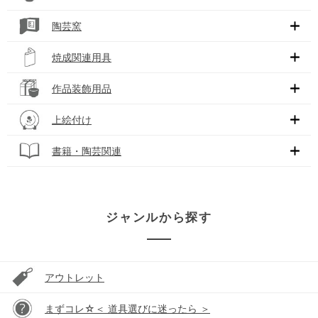
陶芸窯
焼成関連用具
作品装飾用品
上絵付け
書籍・陶芸関連
ジャンルから探す
アウトレット
まずコレ☆＜ 道具選びに迷ったら ＞