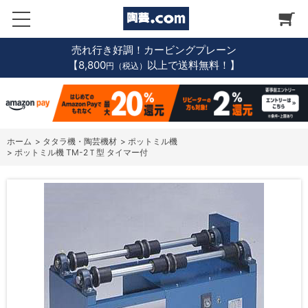
売れ行き好調！カービングプレーン
【8,800
以上で送料無料！】
円（税込）
ホーム
>
タタラ機・陶芸機材
>
ポットミル機
>
ポットミル機 TM-2Ｔ型 タイマー付