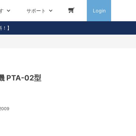
す
サポート
Login
料！】
 PTA-02型
2009