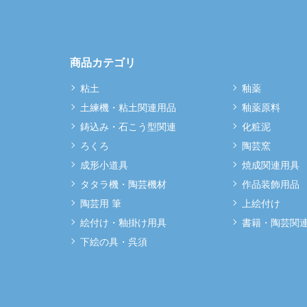
商品カテゴリ
粘土
釉薬
土練機・粘土関連用品
釉薬原料
鋳込み・石こう型関連
化粧泥
ろくろ
陶芸窯
成形小道具
焼成関連用具
タタラ機・陶芸機材
作品装飾用品
陶芸用 筆
上絵付け
絵付け・釉掛け用具
書籍・陶芸関
下絵の具・呉須