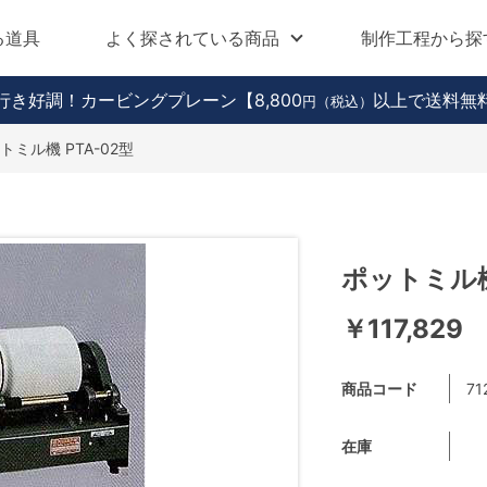
る道具
よく探されている商品
制作工程から探
行き好調！カービングプレーン
【8,800
以上で送料無
円（税込）
トミル機 PTA-02型
ポットミル機
￥117,829
商品コード
71
在庫