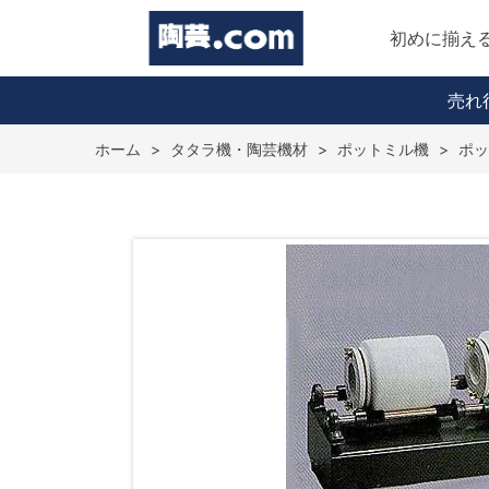
初めに揃え
売れ
ホーム
>
タタラ機・陶芸機材
>
ポットミル機
>
ポッ