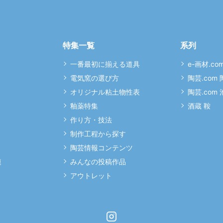
特集一覧
系列
一番最初に揃える道具
e-画材.co
電気窯の選び方
陶芸.com
オリジナル粘土物性表
陶芸.com
釉薬特集
酒蔵 鞍
作り方・技法
制作工程から探す
陶芸情報コンテンツ
連
みんなの投稿作品
アウトレット
Instagram