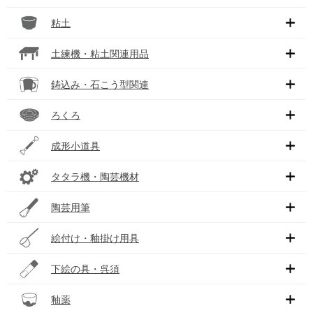
粘土
土練機・粘土関連用品
鋳込み・石こう型関連
ろくろ
成形小道具
タタラ機・陶芸機材
陶芸用筆
絵付け・釉掛け用具
下絵の具・呉須
釉薬