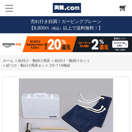
売れ行き好調！カービングプレーン
【8,800
以上で送料無料！】
円（税込）
ホーム
>
絵付け・釉掛け用具
>
絵付け・釉掛けセット
>
絵つけ・釉がけ用具セット ZG-1 14種組