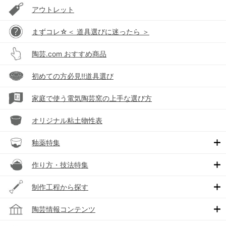
アウトレット
まずコレ☆＜ 道具選びに迷ったら ＞
陶芸.com おすすめ商品
初めての方必見!!道具選び
家庭で使う電気陶芸窯の上手な選び方
オリジナル粘土物性表
釉薬特集
作り方・技法特集
制作工程から探す
陶芸情報コンテンツ