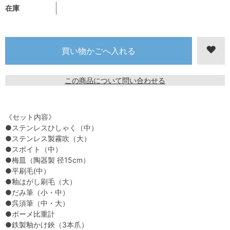
在庫
この商品について問い合わせる
《セット内容》
●ステンレスひしゃく（中）
●ステンレス製霧吹（大）
●スポイト（中）
●梅皿（陶器製 径15cm）
●平刷毛(中）
●釉はがし刷毛（大）
●だみ筆（小・中）
●呉須筆（中・大）
●ボーメ比重計
●鉄製釉かけ鋏（3本爪）