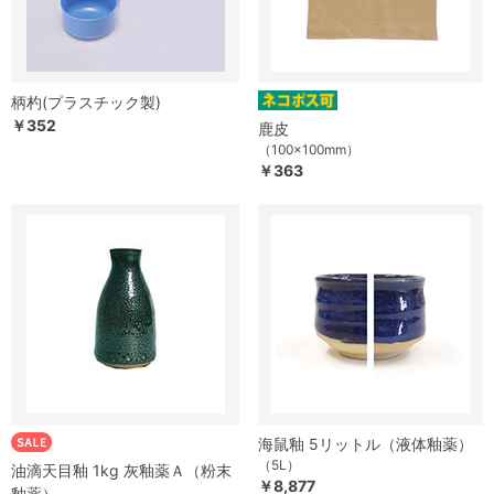
柄杓(プラスチック製)
￥352
鹿皮
（100×100mm）
￥363
海鼠釉 5リットル（液体釉薬）
（5L）
油滴天目釉 1kg 灰釉薬Ａ（粉末
￥8,877
釉薬）