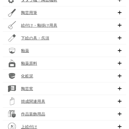
陶芸用筆
絵付け・釉掛け用具
下絵の具・呉須
釉薬
釉薬原料
化粧泥
陶芸窯
焼成関連用具
作品装飾用品
上絵付け