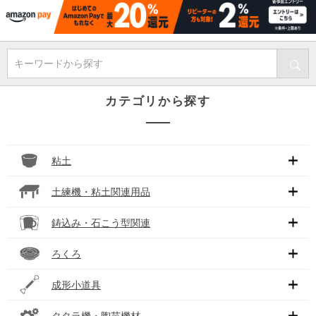
キーワードから探す
カテゴリから探す
粘土
土練機・粘土関連用品
鋳込み・石こう型関連
ろくろ
成形小道具
タタラ機・陶芸機材