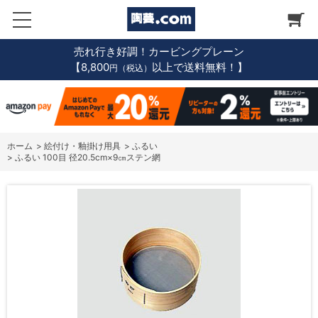
売れ行き好調！カービングプレーン
【8,800
以上で送料無料！】
円（税込）
ホーム
>
絵付け・釉掛け用具
>
ふるい
>
ふるい 100目 径20.5cm×9㎝ステン網