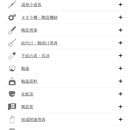
成形小道具
タタラ機・陶芸機材
陶芸用筆
絵付け・釉掛け用具
下絵の具・呉須
釉薬
釉薬原料
化粧泥
陶芸窯
焼成関連用具