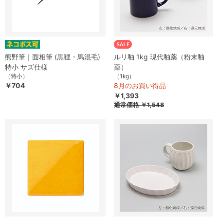
熊野筆｜面相筆 (黒狸・馬混毛)
ルリ釉 1kg 現代釉薬（粉末釉
特小 サズ仕様
薬）
（特小）
（1kg）
￥704
8月のお買い得品
￥1,393
通常価格
￥1,548