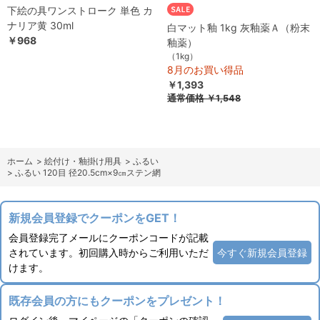
下絵の具ワンストローク 単色 カ
ナリア黄 30ml
白マット釉 1kg 灰釉薬Ａ（粉末
￥968
釉薬）
（1kg）
8月のお買い得品
￥1,393
通常価格
￥1,548
ホーム
>
絵付け・釉掛け用具
>
ふるい
>
ふるい 120目 径20.5cm×9㎝ステン網
新規会員登録でクーポンをGET！
会員登録完了メールにクーポンコードが記載
されています。初回購入時からご利用いただ
今すぐ新規会員登録
けます。
既存会員の方にもクーポンをプレゼント！