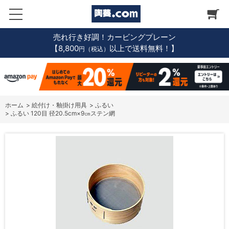
売れ行き好調！カービングプレーン
【8,800
以上で送料無料！】
円（税込）
ホーム
>
絵付け・釉掛け用具
>
ふるい
>
ふるい 120目 径20.5cm×9㎝ステン網