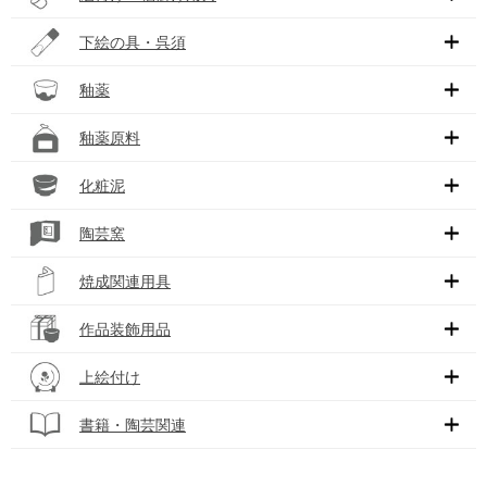
下絵の具・呉須
釉薬
釉薬原料
化粧泥
陶芸窯
焼成関連用具
作品装飾用品
上絵付け
書籍・陶芸関連