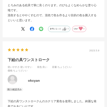
とろみのある絵具で筆に良くのります。のびもよくなめらかな塗り心
地です。
混色するとややくすむので、混色で色を作るより目的の色を購入する
といいと思います。
参考になった
0
Like!
0
2023.5.9
下絵の具ワンストローク
使いやすさ
:使いやすい
発色
:良い
容量
:ちょうどいい
価格
:ちょうどいい
okcyan
下絵の具ワンストロークんのカナリア黄色を使用しました。綺麗な発
色でおきにいりです。