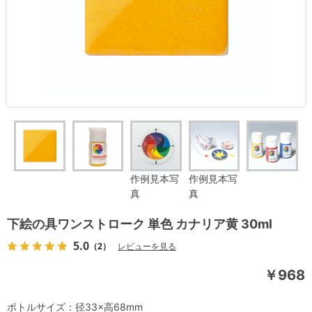
作例見本写
作例見本写
真
真
下絵の具ワンストローク 単色 カナリア黄 30ml
5.0
（2）
レビューを見る
￥968
ボトルサイズ：径33×高68mm