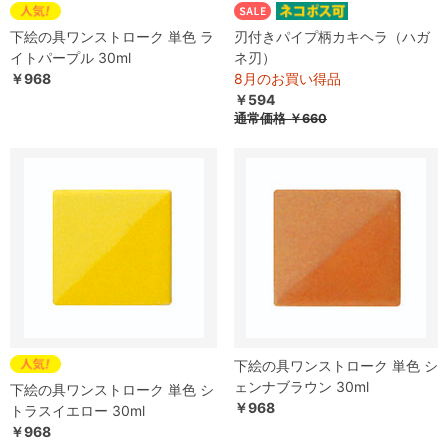
下絵の具ワンストローク 単色 ラ
刃付きパイプ柄カキヘラ（ハガ
イトパープル 30ml
ネ刃）
￥968
8月のお買い得品
￥594
通常価格
￥660
下絵の具ワンストローク 単色 シ
ェンナブラウン 30ml
下絵の具ワンストローク 単色 シ
￥968
トラスイエロー 30ml
￥968