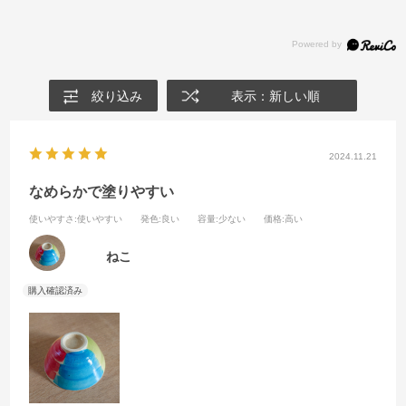
絞り込み
表示：新しい順
2024.11.21
なめらかで塗りやすい
使いやすさ
:使いやすい
発色
:良い
容量
:少ない
価格
:高い
ねこ