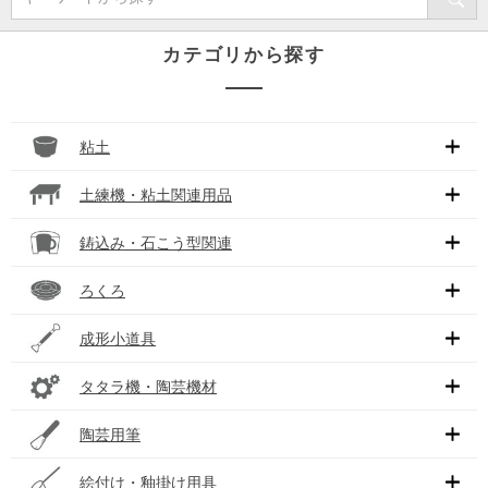
カテゴリから探す
粘土
土練機・粘土関連用品
鋳込み・石こう型関連
ろくろ
成形小道具
タタラ機・陶芸機材
陶芸用筆
絵付け・釉掛け用具