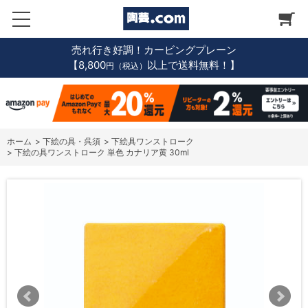
売れ行き好調！カービングプレーン
【8,800
以上で送料無料！】
円（税込）
ホーム
>
下絵の具・呉須
>
下絵具ワンストローク
>
下絵の具ワンストローク 単色 カナリア黄 30ml