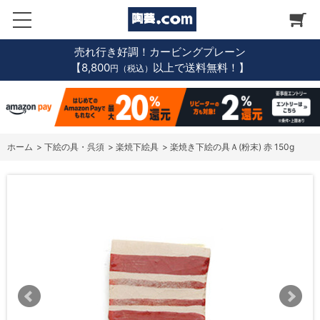
売れ行き好調！カービングプレーン
【8,800
以上で送料無料！】
円（税込）
ホーム
>
下絵の具・呉須
>
楽焼下絵具
>
楽焼き下絵の具Ａ(粉末) 赤 150g