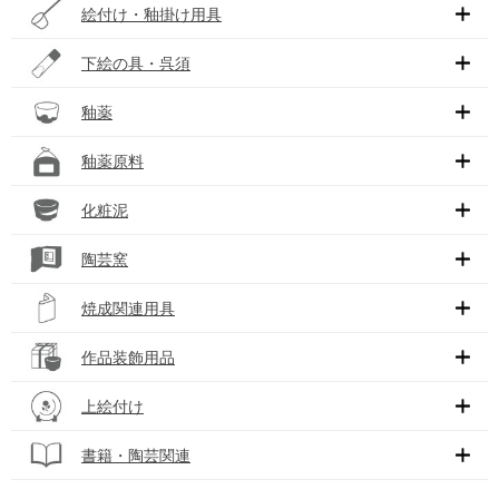
絵付け・釉掛け用具
下絵の具・呉須
釉薬
釉薬原料
化粧泥
陶芸窯
焼成関連用具
作品装飾用品
上絵付け
書籍・陶芸関連