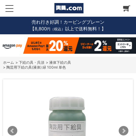
売れ行き好調！カービングプレーン
【8,800
以上で送料無料！】
円（税込）
ホーム
>
下絵の具・呉須
>
液体下絵の具
>
陶芸用下絵の具(液体) 緑 100ml 単色