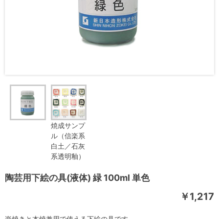
焼成サンプ
ル（信楽系
白土／石灰
系透明釉）
陶芸用下絵の具(液体) 緑 100ml 単色
￥1,217
楽焼きと本焼兼用で使える下絵の具です。