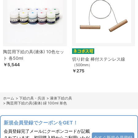
陶芸用下絵の具(液体) 10色セッ
ト 各50ml
切り針金 棒付ステンレス線
￥5,544
（500mm）
￥275
ホーム
>
下絵の具・呉須
>
液体下絵の具
>
陶芸用下絵の具(液体) 緑 100ml 単色
新規会員登録でクーポンをGET！
会員登録完了メールにクーポンコードが記載
されています。初回購入時からご利用いただ
今すぐ新規会員登録