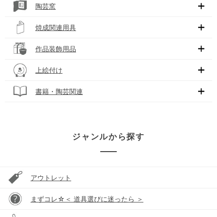
陶芸窯
焼成関連用具
作品装飾用品
上絵付け
書籍・陶芸関連
ジャンルから探す
アウトレット
まずコレ☆＜ 道具選びに迷ったら ＞