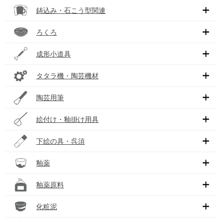
鋳込み・石こう型関連
ろくろ
成形小道具
タタラ機・陶芸機材
陶芸用筆
絵付け・釉掛け用具
下絵の具・呉須
釉薬
釉薬原料
化粧泥