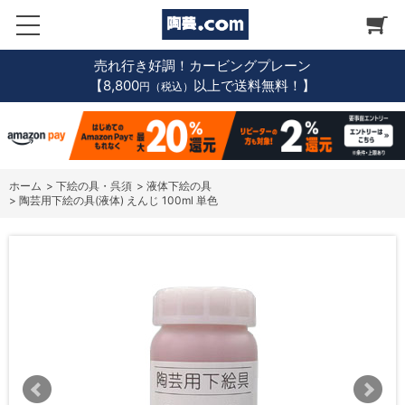
売れ行き好調！カービングプレーン
【8,800
以上で送料無料！】
円（税込）
ホーム
>
下絵の具・呉須
>
液体下絵の具
>
陶芸用下絵の具(液体) えんじ 100ml 単色