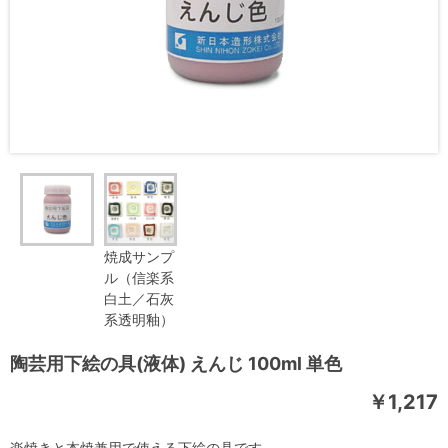
焼成サンプ
ル（信楽系
白土／石灰
系透明釉）
陶芸用下絵の具(液体) えんじ 100ml 単色
￥1,217
楽焼きと本焼兼用で使える下絵の具です。