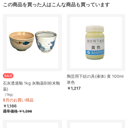
この商品を買った人はこんな商品も買っています
陶芸用下絵の具(液体) 黄 100ml
単色
石灰透過釉 1kg 灰釉薬B(粉末釉
￥1,217
薬)
（1kg）
8月のお買い得品
￥1,166
通常価格
￥1,296