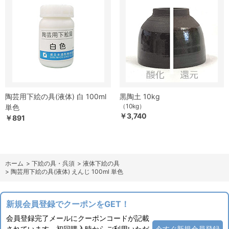
陶芸用下絵の具(液体) 白 100ml
黒陶土 10kg
（10kg）
単色
￥3,740
￥891
ホーム
>
下絵の具・呉須
>
液体下絵の具
>
陶芸用下絵の具(液体) えんじ 100ml 単色
新規会員登録でクーポンをGET！
会員登録完了メールにクーポンコードが記載
されています。初回購入時からご利用いただ
今すぐ新規会員登録