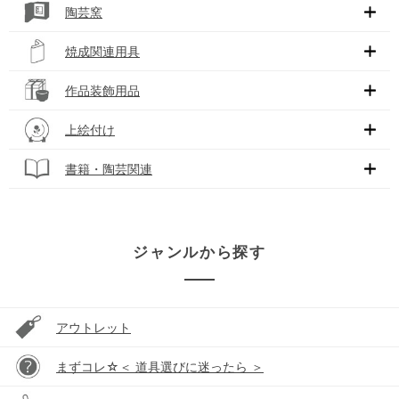
陶芸窯
焼成関連用具
作品装飾用品
上絵付け
書籍・陶芸関連
ジャンルから探す
アウトレット
まずコレ☆＜ 道具選びに迷ったら ＞