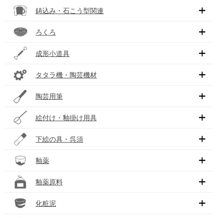
鋳込み・石こう型関連
ろくろ
成形小道具
タタラ機・陶芸機材
陶芸用筆
絵付け・釉掛け用具
下絵の具・呉須
釉薬
釉薬原料
化粧泥