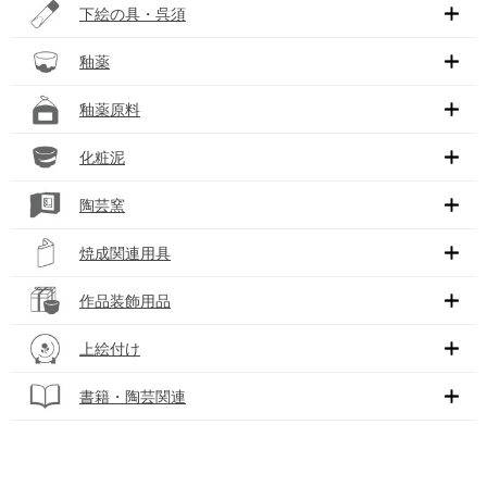
下絵の具・呉須
釉薬
釉薬原料
化粧泥
陶芸窯
焼成関連用具
作品装飾用品
上絵付け
書籍・陶芸関連