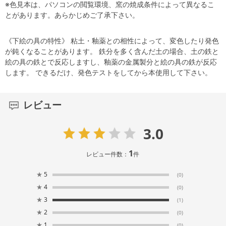
※色見本は、パソコンの閲覧環境、窯の焼成条件によって異なるこ
とがあります。あらかじめご了承下さい。
《下絵の具の特性》 粘土・釉薬との相性によって、変色したり発色
が鈍くなることがあります。 鉄分を多く含んだ土の場合、土の鉄と
絵の具の鉄とで反応しますし、釉薬の金属製分と絵の具の鉄が反応
します。 できるだけ、発色テストをしてから本使用して下さい。
レビュー
3.0
1
レビュー件数：
件
★
5
(0)
★
4
(0)
★
3
(1)
★
2
(0)
★
1
(0)