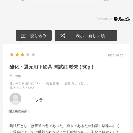
絞り込み
表示：新しい順
2025.10.25
酸化・還元用下絵具 陶試紅 粉末 ( 50g )
色：50g
使いやすさ
:使いにくい
発色
:普通
容量
:ちょうどいい
価格
:ちょうどいい
ソラ
陶試紅としては普通の色であった。粉末であるため釉薬に馴染みにく
く場合によっては釉剥がれを起こす可能性がある。乳鉢で細かくした