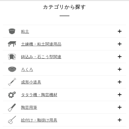
カテゴリから探す
粘土
土練機・粘土関連用品
鋳込み・石こう型関連
ろくろ
成形小道具
タタラ機・陶芸機材
陶芸用筆
絵付け・釉掛け用具