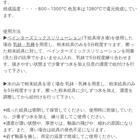
す。
焼成温度・・・・800～1300℃ 色見本は 1280℃で還元焼成してい
ます。
使用方法
▶
ペインターズミックスソリューション
(下絵具溶き液)を使用した
場合
乳鉢・乳棒
を用意し、粉末絵具のみを5分程度すります。擦っ
た粉末絵具に対して、ペインターズミックスソリューションを同量
(見た目の比率でかまいません)入れ、乳鉢で5分程度練り合わせま
す。描きやすい状態まで少量ずつ水を加え任意の濃度で絵付けを行
って下さい。
▶水のみで粉末絵具を溶く場合 乳鉢・乳棒を用意し、粉末絵具のみ
を5分程度すります。擦った粉末絵具に少しずつ水を加え、濃度を
調整してから絵付けを行って下さい。
※残った絵具は密閉して保管してください。使用時に乾燥していた
ら、少量ずつ水を加え、練り直してご使用ください。
※濃度が濃い状態や、厚塗りは、釉薬の飛びや、縮れの原因になり
ます。また、薄い場合は絵具の発色不足になります。
※必ず釉薬を施し、所定の温度で焼成してご使用ください。