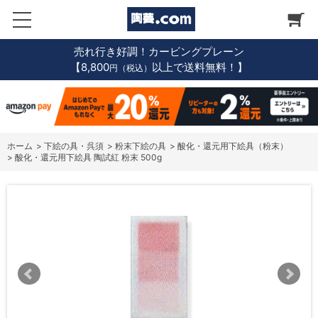
売れ行き好調！カービングプレーン
【8,800
以上で送料無料！】
円（税込）
ホーム
>
下絵の具・呉須
>
粉末下絵の具
>
酸化・還元用下絵具（粉末）
>
酸化・還元用下絵具 陶試紅 粉末 500g