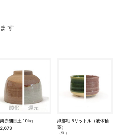
ます
楽赤細目土 10kg
織部釉 5リットル（液体釉
薬）
2,673
（5L）