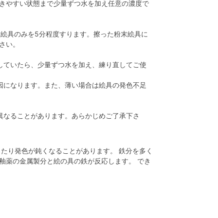
描きやすい状態まで少量ずつ水を加え任意の濃度で
末絵具のみを5分程度すります。擦った粉末絵具に
さい。
していたら、少量ずつ水を加え、練り直してご使
因になります。また、薄い場合は絵具の発色不足
。
異なることがあります。あらかじめご了承下さ
したり発色が鈍くなることがあります。 鉄分を多く
釉薬の金属製分と絵の具の鉄が反応します。 でき