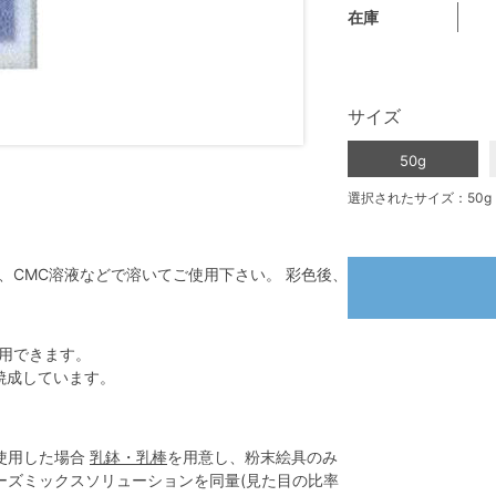
在庫
サイズ
50g
選択されたサイズ：50g
、CMC溶液などで溶いてご使用下さい。 彩色後、
用できます。
元焼成しています。
を使用した場合
乳鉢・乳棒
を用意し、粉末絵具のみ
ーズミックスソリューションを同量(見た目の比率