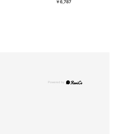
￥6,787