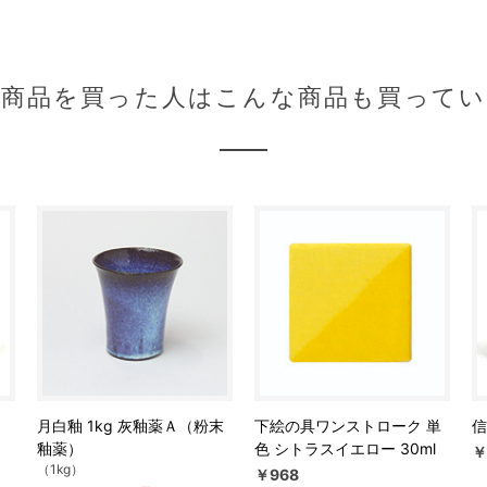
の商品を買った人はこんな商品も買ってい
月白釉 1kg 灰釉薬Ａ（粉末
下絵の具ワンストローク 単
信
釉薬）
色 シトラスイエロー 30ml
￥
（1kg）
￥968