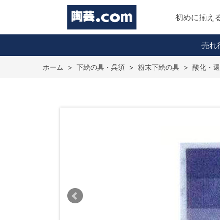
初めに揃え
売れ
ホーム
>
下絵の具・呉須
>
粉末下絵の具
>
酸化・還