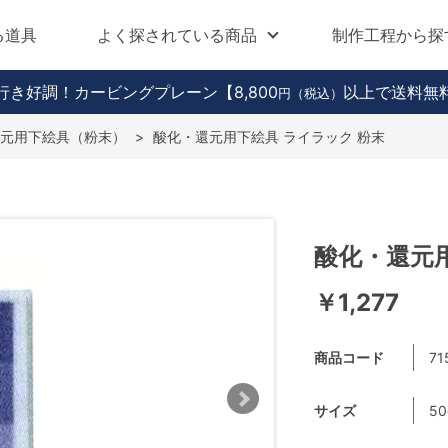
る道具
よく探されている商品
制作工程から探
行き好調！カービングプレーン
【8,800
以上で送料無
円（税込）
元用下絵具（粉末）
>
酸化・還元用下絵具 ライラック 粉末
酸化・還元用
￥1,277
商品コード
71
サイズ
50