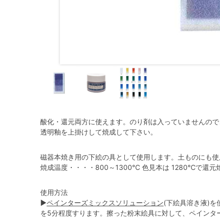
酸化・還元両方に使えます。のり剤は入っていませんので
透明釉を上掛けして焼成して下さい。
磁器本焼き用の下絵の具として使用します。土ものにも使
焼成温度・・・・800～1300℃ 色見本は 1280℃で還
使用方法
▶
ペインターズミックスソリューション
(下絵具溶き液)
を5分程度すります。擦った粉末絵具に対して、ペインタ