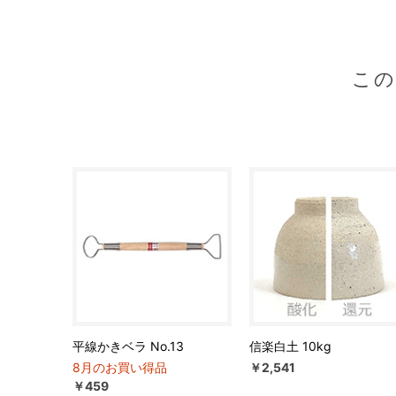
こ
平線かきベラ No.13
信楽白土 10kg
8月のお買い得品
￥2,541
￥459