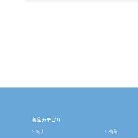
商品カテゴリ
粘土
釉薬