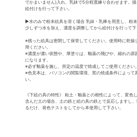
でかまいません)入れ、乳鉢で5分程度練り合わせます。
絵付けを行って下さい。
▶水のみで粉末絵具を溶く場合 乳鉢・乳棒を用意し、粉
少しずつ水を加え、濃度を調整してから絵付けを行って下
※残った絵具は密閉して保管してください。使用時に乾燥
用ください。
※濃度が濃い状態や、厚塗りは、釉薬の飛びや、縮れの原
になります。
※必ず釉薬を施し、所定の温度で焼成してご使用ください
※色見本は、パソコンの閲覧環境、窯の焼成条件によって
い。
《下絵の具の特性》 粘土・釉薬との相性によって、変色
含んだ土の場合、土の鉄と絵の具の鉄とで反応しますし、
るだけ、発色テストをしてから本使用して下さい。