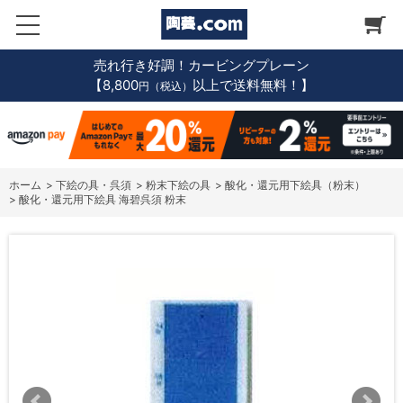
売れ行き好調！カービングプレーン
【8,800
以上で送料無料！】
円（税込）
ホーム
>
下絵の具・呉須
>
粉末下絵の具
>
酸化・還元用下絵具（粉末）
>
酸化・還元用下絵具 海碧呉須 粉末