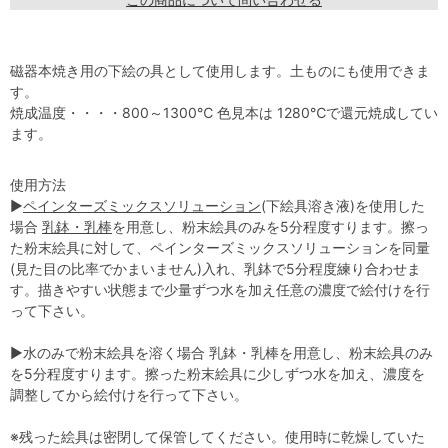
磁器本焼き用の下絵の具として使用します。土ものにも使用できま
す。
焼成温度・・・・800～1300℃ 色見本は 1280℃で還元焼成してい
ます。
使用方法
▶
ペインターズミックスソリューション
(下絵具溶き液)を使用した
場合
乳鉢・乳棒
を用意し、粉末絵具のみを5分程度すります。擦っ
た粉末絵具に対して、ペインターズミックスソリューションを同量
(見た目の比率でかまいません)入れ、乳鉢で5分程度練り合わせま
す。描きやすい状態まで少量ずつ水を加え任意の濃度で絵付けを行
って下さい。
▶水のみで粉末絵具を溶く場合 乳鉢・乳棒を用意し、粉末絵具のみ
を5分程度すります。擦った粉末絵具に少しずつ水を加え、濃度を
調整してから絵付けを行って下さい。
※残った絵具は密閉して保管してください。使用時に乾燥していた