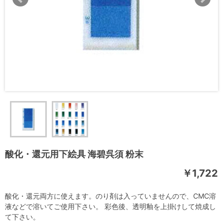
酸化・還元用下絵具 海碧呉須 粉末
￥1,722
酸化・還元両方に使えます。のり剤は入っていませんので、CMC溶
液などで溶いてご使用下さい。 彩色後、透明釉を上掛けして焼成し
て下さい。