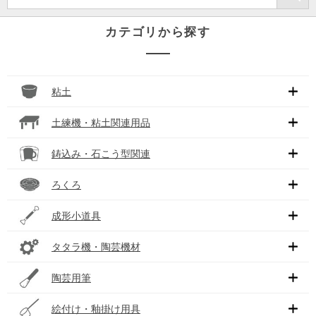
カテゴリから探す
粘土
土練機・粘土関連用品
鋳込み・石こう型関連
ろくろ
成形小道具
タタラ機・陶芸機材
陶芸用筆
絵付け・釉掛け用具