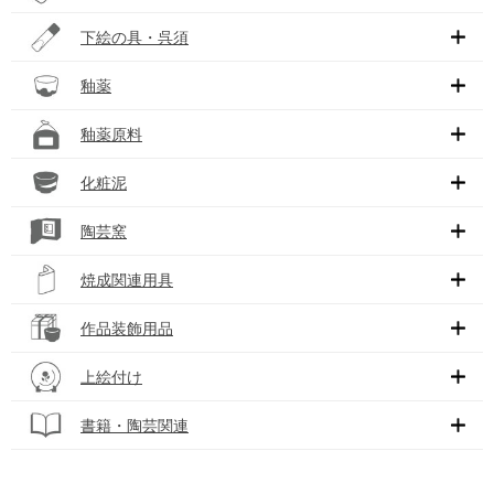
下絵の具・呉須
釉薬
釉薬原料
化粧泥
陶芸窯
焼成関連用具
作品装飾用品
上絵付け
書籍・陶芸関連