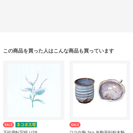
この商品を買った人はこんな商品も買っています
下絵用転写紙 U38
ワラ白釉 1kg 灰釉薬B(粉末釉