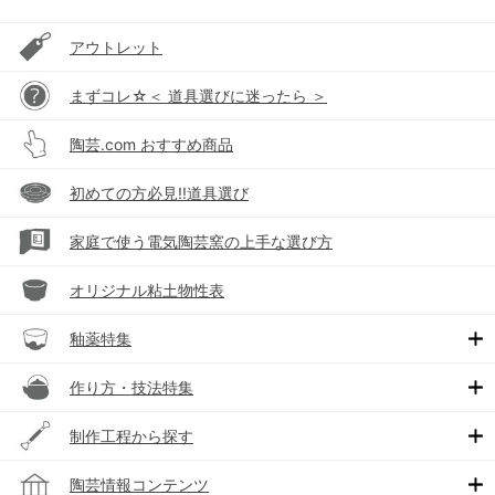
アウトレット
まずコレ☆＜ 道具選びに迷ったら ＞
陶芸.com おすすめ商品
初めての方必見!!道具選び
家庭で使う電気陶芸窯の上手な選び方
オリジナル粘土物性表
釉薬特集
作り方・技法特集
制作工程から探す
陶芸情報コンテンツ