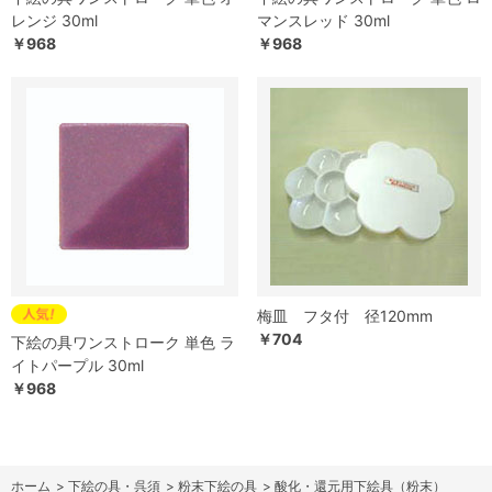
レンジ 30ml
マンスレッド 30ml
￥968
￥968
梅皿 フタ付 径120mm
￥704
下絵の具ワンストローク 単色 ラ
イトパープル 30ml
￥968
ホーム
>
下絵の具・呉須
>
粉末下絵の具
>
酸化・還元用下絵具（粉末）