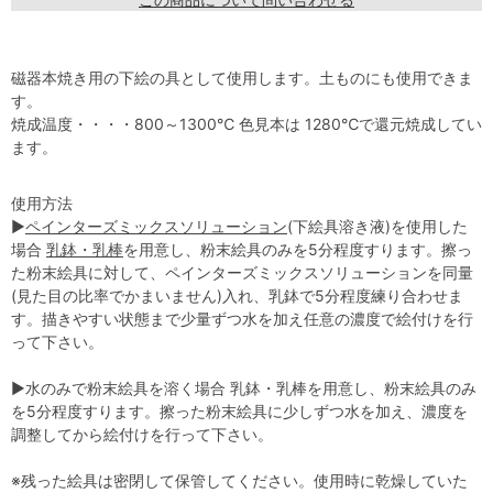
磁器本焼き用の下絵の具として使用します。土ものにも使用できま
す。
焼成温度・・・・800～1300℃ 色見本は 1280℃で還元焼成してい
ます。
使用方法
▶
ペインターズミックスソリューション
(下絵具溶き液)を使用した
場合
乳鉢・乳棒
を用意し、粉末絵具のみを5分程度すります。擦っ
た粉末絵具に対して、ペインターズミックスソリューションを同量
(見た目の比率でかまいません)入れ、乳鉢で5分程度練り合わせま
す。描きやすい状態まで少量ずつ水を加え任意の濃度で絵付けを行
って下さい。
▶水のみで粉末絵具を溶く場合 乳鉢・乳棒を用意し、粉末絵具のみ
を5分程度すります。擦った粉末絵具に少しずつ水を加え、濃度を
調整してから絵付けを行って下さい。
※残った絵具は密閉して保管してください。使用時に乾燥していた