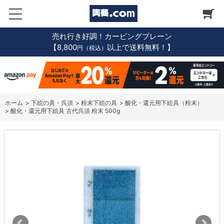
売れ行き好調！カービングプレーン
【8,800
以上で送料無料！】
円（税込）
ホーム
>
下絵の具・呉須
>
粉末下絵の具
>
酸化・還元用下絵具（粉末）
>
酸化・還元用下絵具 古代呉須 粉末 500g