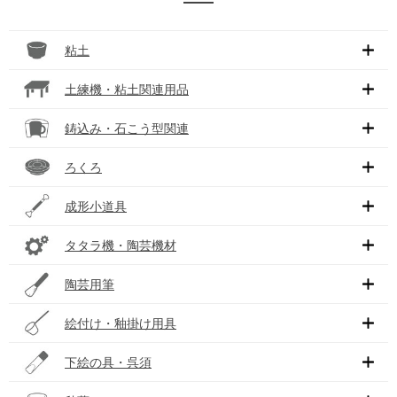
粘土
土練機・粘土関連用品
鋳込み・石こう型関連
ろくろ
成形小道具
タタラ機・陶芸機材
陶芸用筆
絵付け・釉掛け用具
下絵の具・呉須