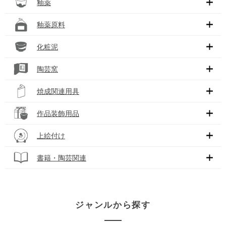
釉薬
釉薬原料
化粧泥
陶芸窯
焼成関連用具
作品装飾用品
上絵付け
書籍・陶芸関連
ジャンルから探す