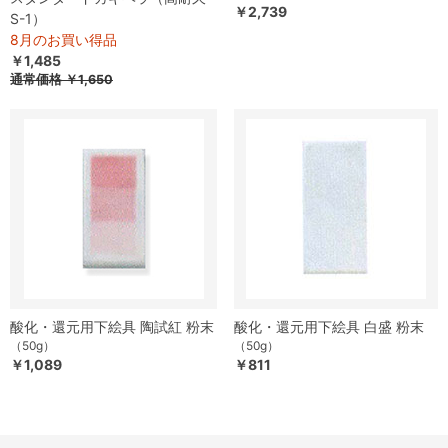
￥2,739
S-1）
8月のお買い得品
￥1,485
通常価格
￥1,650
酸化・還元用下絵具 陶試紅 粉末
酸化・還元用下絵具 白盛 粉末
（50g）
（50g）
￥1,089
￥811