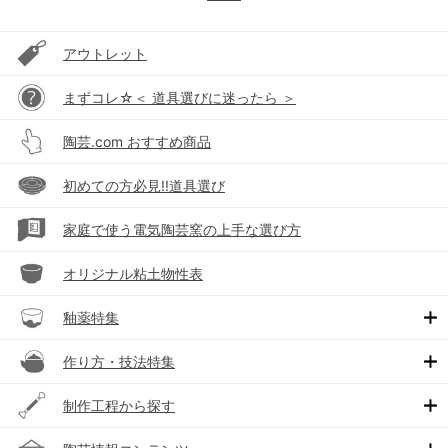
アウトレット
まずコレ☆＜ 道具選びに迷ったら ＞
陶芸.com おすすめ商品
初めての方必見!!道具選び
家庭で使う電気陶芸窯の上手な選び方
オリジナル粘土物性表
釉薬特集
作り方・技法特集
制作工程から探す