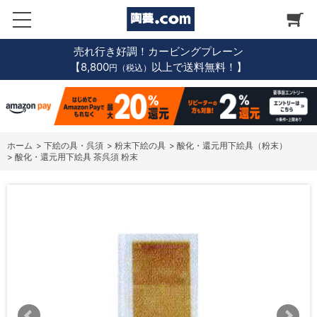
売れ行き好調！カービングプレーン
【8,800
以上で送料無料！】
円（税込）
ホーム
>
下絵の具・呉須
>
粉末下絵の具
>
酸化・還元用下絵具（粉末）
>
酸化・還元用下絵具 茶呉須 粉末