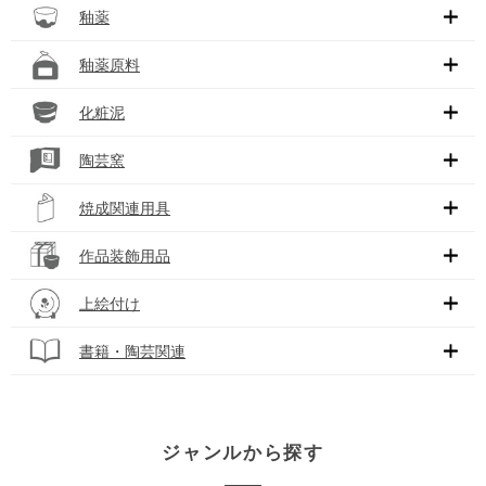
釉薬
釉薬原料
化粧泥
陶芸窯
焼成関連用具
作品装飾用品
上絵付け
書籍・陶芸関連
ジャンルから探す