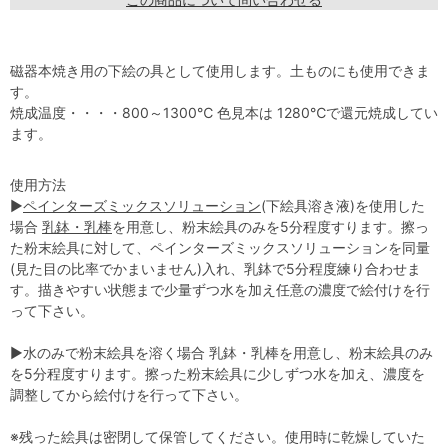
磁器本焼き用の下絵の具として使用します。土ものにも使用できま
す。
焼成温度・・・・800～1300℃ 色見本は 1280℃で還元焼成してい
ます。
使用方法
▶
ペインターズミックスソリューション
(下絵具溶き液)を使用した
場合
乳鉢・乳棒
を用意し、粉末絵具のみを5分程度すります。擦っ
た粉末絵具に対して、ペインターズミックスソリューションを同量
(見た目の比率でかまいません)入れ、乳鉢で5分程度練り合わせま
す。描きやすい状態まで少量ずつ水を加え任意の濃度で絵付けを行
って下さい。
▶水のみで粉末絵具を溶く場合 乳鉢・乳棒を用意し、粉末絵具のみ
を5分程度すります。擦った粉末絵具に少しずつ水を加え、濃度を
調整してから絵付けを行って下さい。
※残った絵具は密閉して保管してください。使用時に乾燥していた