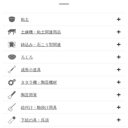
粘土
土練機・粘土関連用品
鋳込み・石こう型関連
ろくろ
成形小道具
タタラ機・陶芸機材
陶芸用筆
絵付け・釉掛け用具
下絵の具・呉須