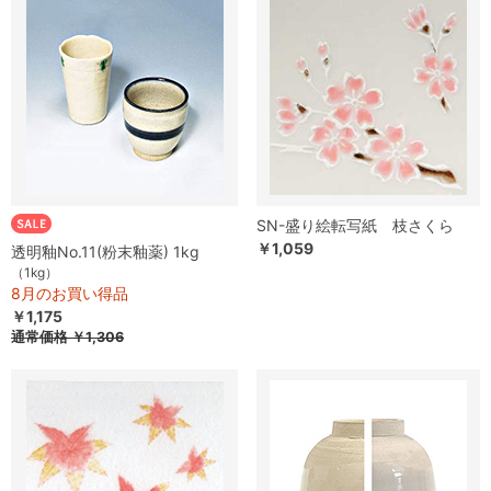
SN-盛り絵転写紙 枝さくら
￥1,059
透明釉No.11(粉末釉薬) 1kg
（1kg）
8月のお買い得品
￥1,175
通常価格
￥1,306