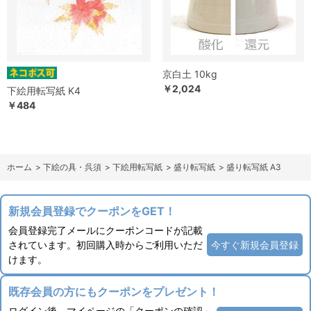
京白土 10kg
￥2,024
下絵用転写紙 K4
￥484
ホーム
>
下絵の具・呉須
>
下絵用転写紙
>
盛り転写紙
>
盛り転写紙 A3
新規会員登録でクーポンをGET！
会員登録完了メールにクーポンコードが記載
されています。初回購入時からご利用いただ
今すぐ新規会員登録
けます。
既存会員の方にもクーポンをプレゼント！
ログイン後、マイページの「クーポンの確認」