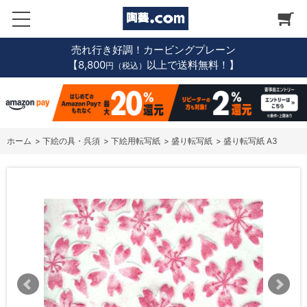
売れ行き好調！カービングプレーン
【8,800
以上で送料無料！】
円（税込）
ホーム
>
下絵の具・呉須
>
下絵用転写紙
>
盛り転写紙
>
盛り転写紙 A3