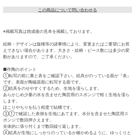
この商品について問い合わせる
※掲載写真は焼成後の見本を掲載しております。
絵柄・デザインは版権等の諸事情により、変更またはご要望にお答
えできない場合があります。大きさ・絵柄・ピース数には多少の変
動がありますので、ご了承ください。
■作陶のポイント
①転写の前に裏と表をご確認下さい。絵具がのっている面が『表』
です。表面が陶磁器面に転写する面です。
②絵具をのせやすくするため、生地を濡らします。
あらかじめ少量の水を含ませた陶芸用のスポンジで軽く生地を濡ら
します。
ほこりやちりを払う程度で結構です。
③①で確認した表側を生地にあてます。水分を含ませた陶芸用ス
ポンジで数回押さえます。
全体的に張り付くまで数回繰り返します。
④絵具が生地にしっかりのっているか確かめるように、ゆっくりと