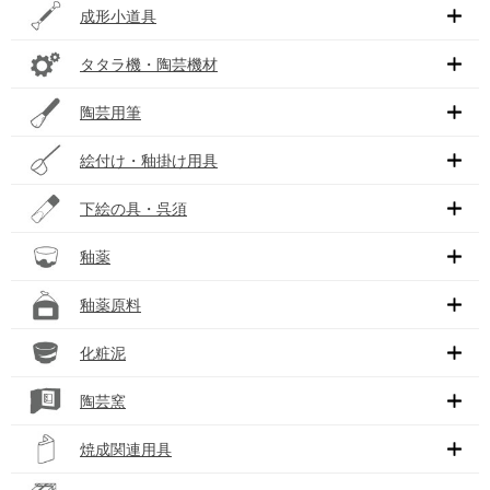
成形小道具
タタラ機・陶芸機材
陶芸用筆
絵付け・釉掛け用具
下絵の具・呉須
釉薬
釉薬原料
化粧泥
陶芸窯
焼成関連用具