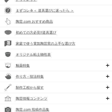
まずコレ☆＜ 道具選びに迷ったら ＞
陶芸.com おすすめ商品
初めての方必見!!道具選び
家庭で使う電気陶芸窯の上手な選び方
オリジナル粘土物性表
釉薬特集
作り方・技法特集
制作工程から探す
陶芸情報コンテンツ
陶芸.com 投稿作品集