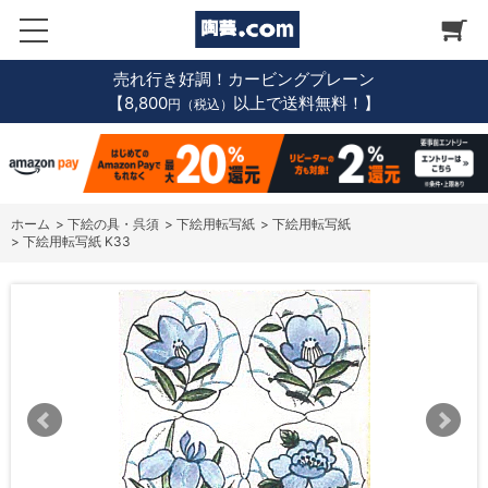
売れ行き好調！カービングプレーン
【8,800
以上で送料無料！】
円（税込）
ホーム
>
下絵の具・呉須
>
下絵用転写紙
>
下絵用転写紙
>
下絵用転写紙 K33