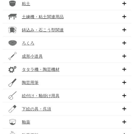
粘土
土練機・粘土関連用品
鋳込み・石こう型関連
ろくろ
成形小道具
タタラ機・陶芸機材
陶芸用筆
絵付け・釉掛け用具
下絵の具・呉須
釉薬