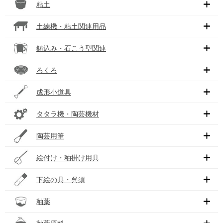
粘土
土練機・粘土関連用品
鋳込み・石こう型関連
ろくろ
成形小道具
タタラ機・陶芸機材
陶芸用筆
絵付け・釉掛け用具
下絵の具・呉須
釉薬