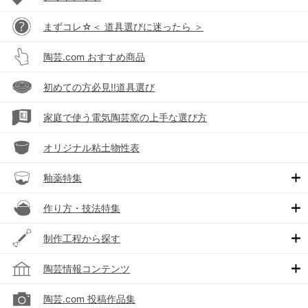
まずコレ☆＜ 道具選びに迷ったら ＞
陶芸.com おすすめ商品
初めての方必見!!道具選び
家庭で使う電気陶芸窯の上手な選び方
オリジナル粘土物性表
釉薬特集
作り方・技法特集
制作工程から探す
陶芸情報コンテンツ
陶芸.com 投稿作品集