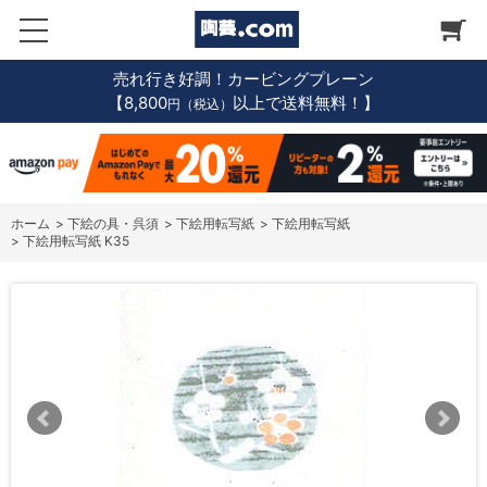
売れ行き好調！カービングプレーン
【8,800
以上で送料無料！】
円（税込）
ホーム
>
下絵の具・呉須
>
下絵用転写紙
>
下絵用転写紙
>
下絵用転写紙 K35