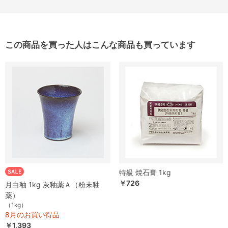
この商品を買った人はこんな商品も買っています
特級 焼石膏 1kg
￥726
月白釉 1kg 灰釉薬Ａ（粉末釉
薬）
（1kg）
8月のお買い得品
￥1,393