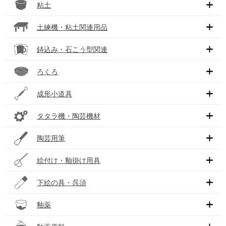
粘土
土練機・粘土関連用品
鋳込み・石こう型関連
ろくろ
成形小道具
タタラ機・陶芸機材
陶芸用筆
絵付け・釉掛け用具
下絵の具・呉須
釉薬