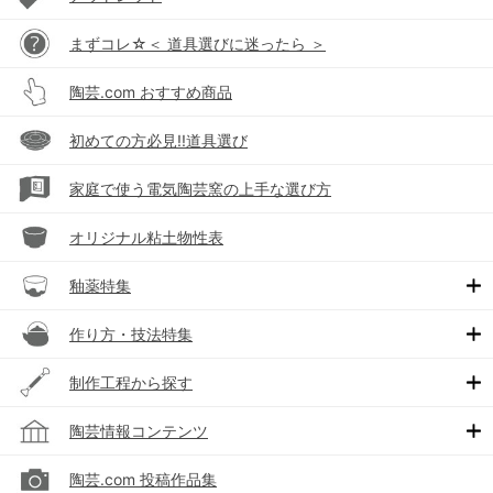
まずコレ☆＜ 道具選びに迷ったら ＞
陶芸.com おすすめ商品
初めての方必見!!道具選び
家庭で使う電気陶芸窯の上手な選び方
オリジナル粘土物性表
釉薬特集
作り方・技法特集
制作工程から探す
陶芸情報コンテンツ
陶芸.com 投稿作品集