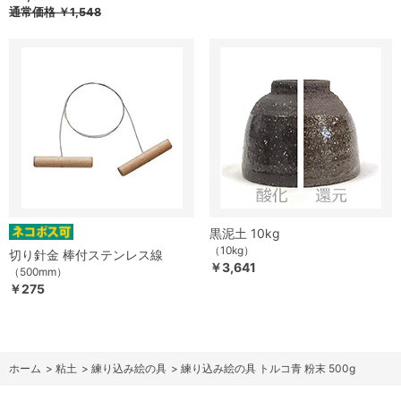
通常価格
￥1,548
黒泥土 10kg
（10kg）
切り針金 棒付ステンレス線
￥3,641
（500mm）
￥275
ホーム
>
粘土
>
練り込み絵の具
>
練り込み絵の具 トルコ青 粉末 500g