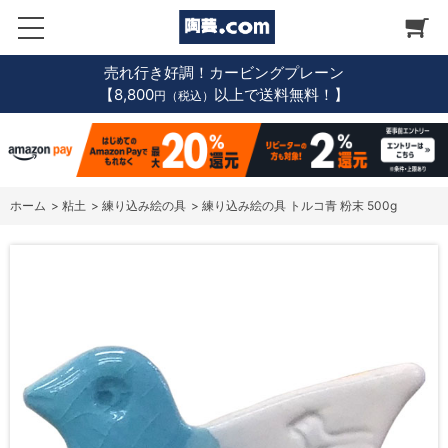
売れ行き好調！カービングプレーン
【8,800
以上で送料無料！】
円（税込）
ホーム
>
粘土
>
練り込み絵の具
>
練り込み絵の具 トルコ青 粉末 500g