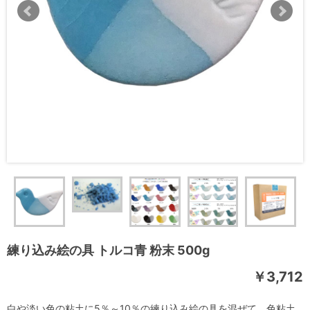
練り込み絵の具 トルコ青 粉末 500g
￥3,712
白や淡い色の粘土に5％～10％の練り込み絵の具を混ぜて、色粘土